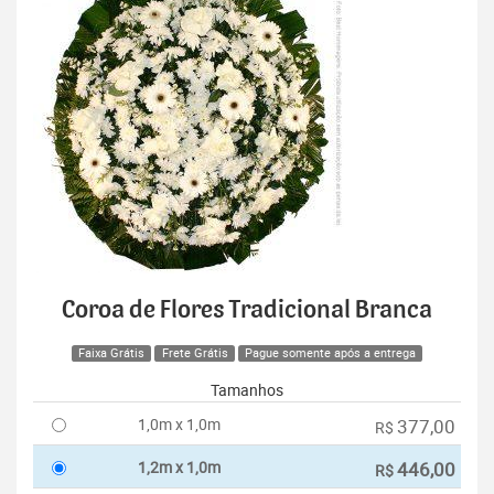
Coroa de Flores Tradicional Branca
Faixa Grátis
Frete Grátis
Pague somente após a entrega
Tamanhos
1,0m x 1,0m
377,00
R$
1,2m x 1,0m
446,00
R$