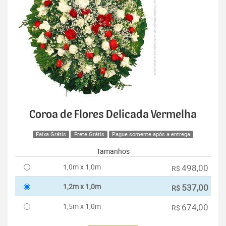
Coroa de Flores Delicada Vermelha
Faixa Grátis
Frete Grátis
Pague somente após a entrega
Tamanhos
1,0m x 1,0m
498,00
R$
1,2m x 1,0m
537,00
R$
1,5m x 1,0m
674,00
R$