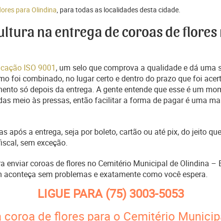
lores para Olindina
, para todas as localidades desta cidade.
cultura na entrega de coroas de flores
ficação ISO 9001
, um selo que comprova a qualidade e dá uma 
o foi combinado, no lugar certo e dentro do prazo que foi acer
ento só depois da entrega. A gente entende que esse é um mo
s meio às pressas, então facilitar a forma de pagar é uma man
s após a entrega, seja por boleto, cartão ou até pix, do jeito 
fiscal, sem exceção.
ra enviar coroas de flores no Cemitério Municipal de Olindina –
m aconteça sem problemas e exatamente como você espera.
LIGUE PARA
(75) 3003-5053
 coroa de flores para o Cemitério Municipa