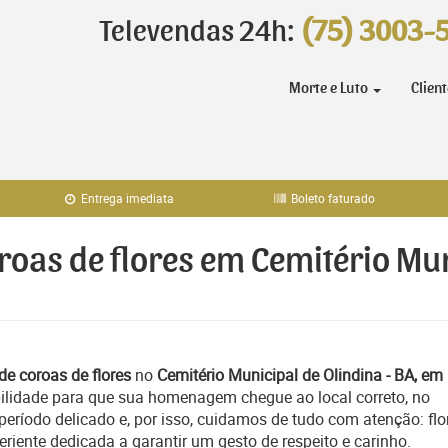
Televendas 24h:
(75) 3003-
Morte e Luto
Clien
Entrega imediata
Boleto faturado
roas de flores em Cemitério Mun
de coroas de flores
no
Cemitério Municipal de Olindina - BA, em
bilidade para que sua homenagem chegue ao local correto, no
ríodo delicado e, por isso, cuidamos de tudo com atenção: flo
iente dedicada a garantir um gesto de respeito e carinho.