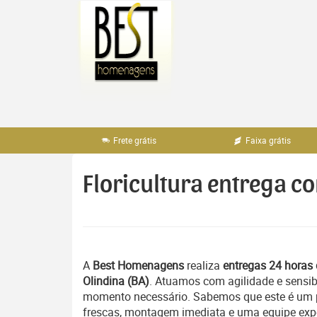
Pular
para
o
conteúdo
Frete grátis
Faixa grátis
Floricultura entrega co
A
Best Homenagens
realiza
entregas 24 horas 
Olindina (BA)
. Atuamos com agilidade e sensi
momento necessário. Sabemos que este é um pe
frescas, montagem imediata e uma equipe exper