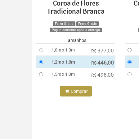
Coroa de Flores
C
Tradicional Branca
Faixa Grátis
Frete Grátis
Pague somente após a entrega
Tamanhos
1,0m x 1,0m
377,00
R$
1,2m x 1,0m
446,00
R$
1,5m x 1,0m
498,00
R$
Comprar