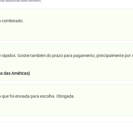
(não específicas deste cemitério).
 o combinado.
e rápidos. Gostei também do prazo para pagamento, principalmente por se
s das Américas)
 que foi enviada para escolha. Obrigada.