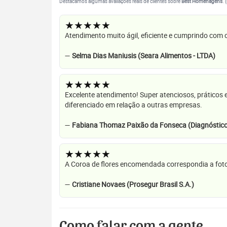
Destacamos algumas avaliações reais de clientes sobre
Best Homenagens
. 
★★★★★
Atendimento muito ágil, eficiente e cumprindo com
—
Selma Dias Maniusis (Seara Alimentos - LTDA)
★★★★★
Excelente atendimento! Super atenciosos, práticos 
diferenciado em relação a outras empresas.
—
Fabiana Thomaz Paixão da Fonseca (Diagnóstico
★★★★★
A Coroa de flores encomendada correspondia a foto
—
Cristiane Novaes (Prosegur Brasil S.A.)
Como falar com a gente