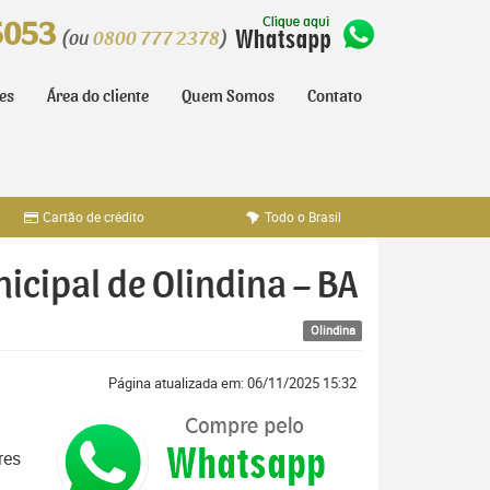
5053
(ou
0800 777 2378
)
tes
Área do cliente
Quem Somos
Contato
Cartão de crédito
Todo o Brasil
icipal de Olindina – BA
Olindina
Página atualizada em: 06/11/2025 15:32
res