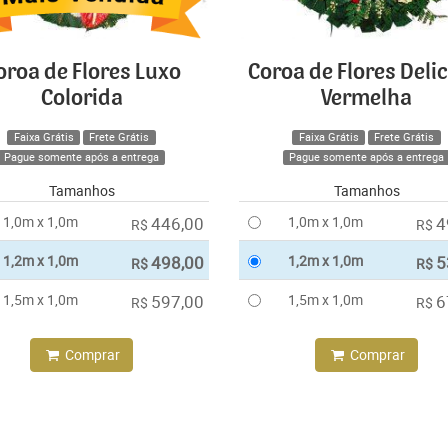
oroa de Flores Luxo
Coroa de Flores Deli
Colorida
Vermelha
Faixa Grátis
Frete Grátis
Faixa Grátis
Frete Grátis
Pague somente após a entrega
Pague somente após a entrega
Tamanhos
Tamanhos
1,0m x 1,0m
446,00
1,0m x 1,0m
4
R$
R$
1,2m x 1,0m
498,00
1,2m x 1,0m
5
R$
R$
1,5m x 1,0m
597,00
1,5m x 1,0m
6
R$
R$
Comprar
Comprar