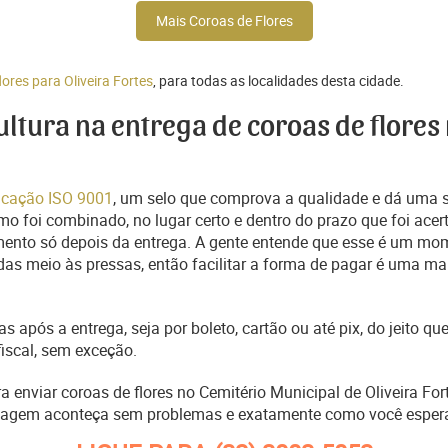
Mais Coroas de Flores
lores para Oliveira Fortes
, para todas as localidades desta cidade.
cultura na entrega de coroas de flores
ficação ISO 9001
, um selo que comprova a qualidade e dá uma 
o foi combinado, no lugar certo e dentro do prazo que foi acer
ento só depois da entrega. A gente entende que esse é um mo
s meio às pressas, então facilitar a forma de pagar é uma man
s após a entrega, seja por boleto, cartão ou até pix, do jeito 
fiscal, sem exceção.
ra enviar coroas de flores no Cemitério Municipal de Oliveira Fo
nagem aconteça sem problemas e exatamente como você esper