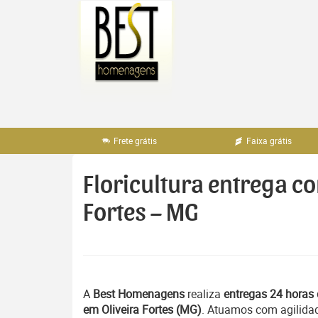
Pular
para
o
conteúdo
Frete grátis
Faixa grátis
Floricultura entrega co
Fortes – MG
A
Best Homenagens
realiza
entregas 24 horas 
em Oliveira Fortes (MG)
. Atuamos com agilida