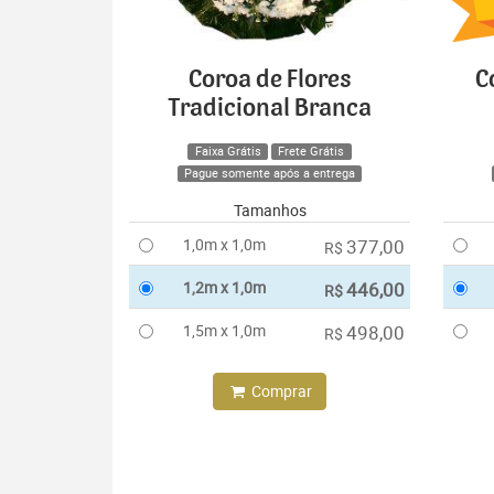
Coroa de Flores
C
Tradicional Branca
Faixa Grátis
Frete Grátis
Pague somente após a entrega
Tamanhos
1,0m x 1,0m
377,00
R$
1,2m x 1,0m
446,00
R$
1,5m x 1,0m
498,00
R$
Comprar