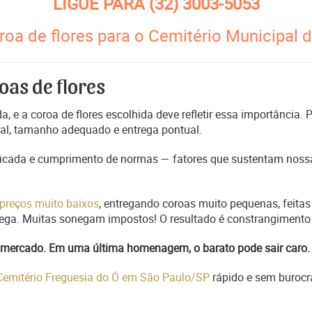
LIGUE PARA
(32) 3003-5053
oa de flores para o Cemitério Municipal d
oas de flores
, e a coroa de flores escolhida deve refletir essa importância.
nal, tamanho adequado e entrega pontual.
ficada e cumprimento de normas — fatores que sustentam nossa
preços muito baixos
, entregando coroas muito pequenas, feitas
trega. Muitas sonegam impostos! O resultado é constrangimento 
do mercado. Em uma última homenagem, o barato pode sair caro.
 Cemitério Freguesia do Ó em São Paulo/SP
rápido e sem burocr