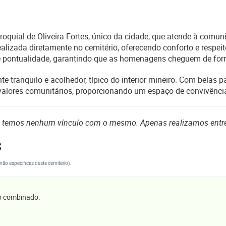
aroquial de Oliveira Fortes, único da cidade, que atende à co
alizada diretamente no cemitério, oferecendo conforto e respei
o e pontualidade, garantindo que as homenagens cheguem de for
e tranquilo e acolhedor, típico do interior mineiro. Com belas p
 valores comunitários, proporcionando um espaço de convivênci
o temos nenhum vínculo com o mesmo. Apenas realizamos entr
s
(não específicas deste cemitério).
 o combinado.