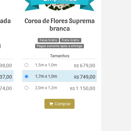
cada
Coroa de Flores Suprema
branca
Faixa Grátis
Frete Grátis
Pague somente após a entrega
Tamanhos
98,00
1,5m x 1,0m
679,00
R$
37,00
1,7m x 1,0m
749,00
R$
74,00
2,0m x 1,2m
1.150,00
R$
Comprar