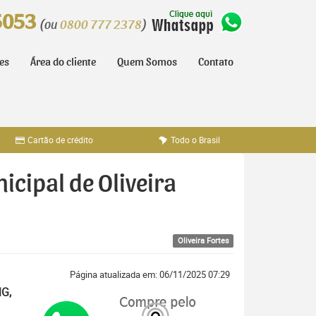
5053
(ou
0800 777 2378
)
tes
Área do cliente
Quem Somos
Contato
Cartão de crédito
Todo o Brasil
icipal de Oliveira
Oliveira Fortes
Página atualizada em: 06/11/2025 07:29
MG,