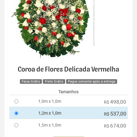
Coroa de Flores Delicada Vermelha
Faixa Grátis
Frete Grátis
Pague somente após a entrega
Tamanhos
1,0m x 1,0m
498,00
R$
1,2m x 1,0m
537,00
R$
1,5m x 1,0m
674,00
R$