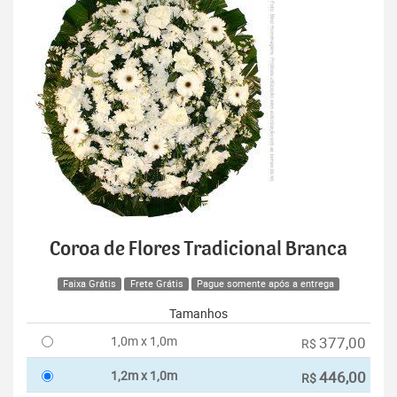
Coroa de Flores Tradicional Branca
Faixa Grátis
Frete Grátis
Pague somente após a entrega
Tamanhos
1,0m x 1,0m
377,00
R$
1,2m x 1,0m
446,00
R$