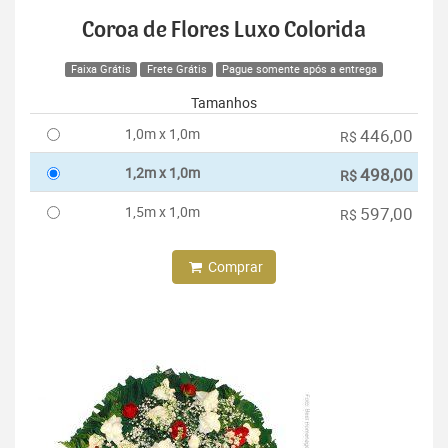
Coroa de Flores Luxo Colorida
Faixa Grátis
Frete Grátis
Pague somente após a entrega
Tamanhos
1,0m x 1,0m
446,00
R$
1,2m x 1,0m
498,00
R$
1,5m x 1,0m
597,00
R$
Comprar