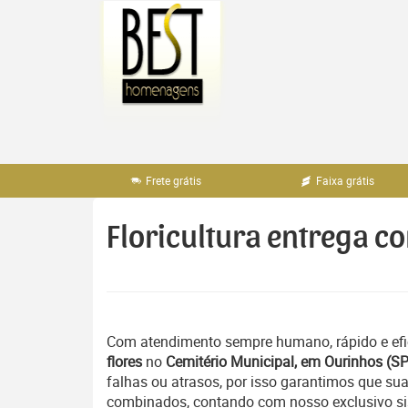
Pular
para
o
conteúdo
Frete grátis
Faixa grátis
Floricultura entrega c
Com atendimento sempre humano, rápido e efi
flores
no
Cemitério Municipal, em Ourinhos (SP
falhas ou atrasos, por isso garantimos que su
combinados, contando com nosso exclusivo sis