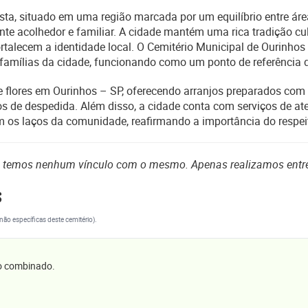
sta, situado em uma região marcada por um equilíbrio entre área
te acolhedor e familiar. A cidade mantém uma rica tradição cul
rtalecem a identidade local. O Cemitério Municipal de Ourinhos
mílias da cidade, funcionando como um ponto de referência d
de flores em Ourinhos – SP, oferecendo arranjos preparados com 
s de despedida. Além disso, a cidade conta com serviços de 
m os laços da comunidade, reafirmando a importância do respeit
o temos nenhum vínculo com o mesmo. Apenas realizamos entr
s
(não específicas deste cemitério).
 o combinado.