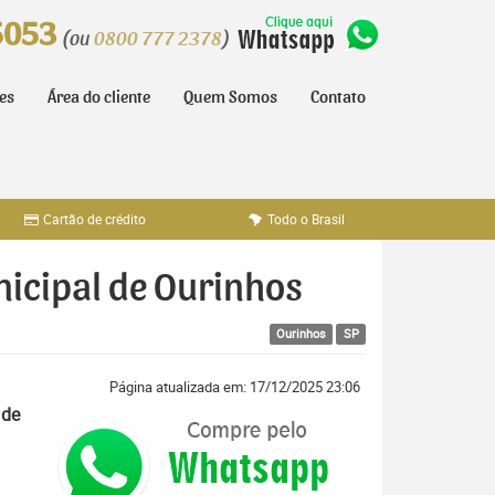
5053
(ou
0800 777 2378
)
tes
Área do cliente
Quem Somos
Contato
Cartão de crédito
Todo o Brasil
nicipal de Ourinhos
Ourinhos
SP
Página atualizada em: 17/12/2025 23:06
 de