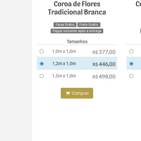
Coroa de Flores
C
Tradicional Branca
Faixa Grátis
Frete Grátis
Pague somente após a entrega
Tamanhos
1,0m x 1,0m
377,00
R$
1,2m x 1,0m
446,00
R$
1,5m x 1,0m
498,00
R$
Comprar