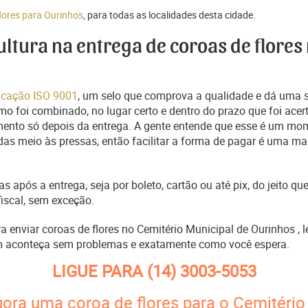
flores para Ourinhos
, para todas as localidades desta cidade.
cultura na entrega de coroas de flores
ficação ISO 9001
, um selo que comprova a qualidade e dá uma 
o foi combinado, no lugar certo e dentro do prazo que foi acer
ento só depois da entrega. A gente entende que esse é um mo
s meio às pressas, então facilitar a forma de pagar é uma man
s após a entrega, seja por boleto, cartão ou até pix, do jeito 
fiscal, sem exceção.
ra enviar coroas de flores no Cemitério Municipal de Ourinhos 
m aconteça sem problemas e exatamente como você espera.
LIGUE PARA
(14) 3003-5053
gora uma coroa de flores para o Cemitério