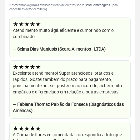
Destacamos algumas avaliações reais de clientes sobre
Best Homenagens
. (não
específicas deste cemitério).
★★★★★
Atendimento muito ágil, eficiente e cumprindo com o
combinado.
—
Selma Dias Maniusis (Seara Alimentos - LTDA)
★★★★★
Excelente atendimento! Super atenciosos, práticos e
rápidos. Gostei também do prazo para pagamento,
principalmente por ser posterior ao ocorrido, achei muito
empático e diferenciado em relação a outras empresas.
—
Fabiana Thomaz Paixão da Fonseca (Diagnósticos das
Américas)
★★★★★
A Coroa de flores encomendada correspondia a foto que