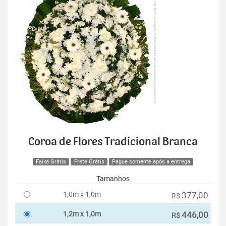
Coroa de Flores Tradicional Branca
Faixa Grátis
Frete Grátis
Pague somente após a entrega
Tamanhos
1,0m x 1,0m
377,00
R$
1,2m x 1,0m
446,00
R$