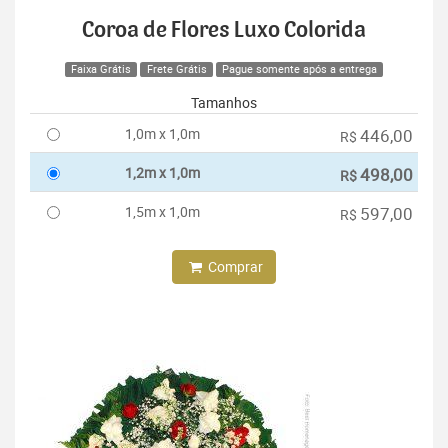
Coroa de Flores Luxo Colorida
Faixa Grátis
Frete Grátis
Pague somente após a entrega
Tamanhos
1,0m x 1,0m
446,00
R$
1,2m x 1,0m
498,00
R$
1,5m x 1,0m
597,00
R$
Comprar