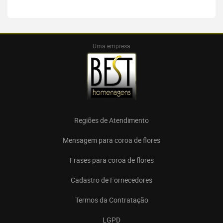
Uma empresa
Regiões de Atendimento
Mensagem para coroa de flores
Frases para coroa de flores
Cadastro de Fornecedores
Termos da Contratação
LGPD