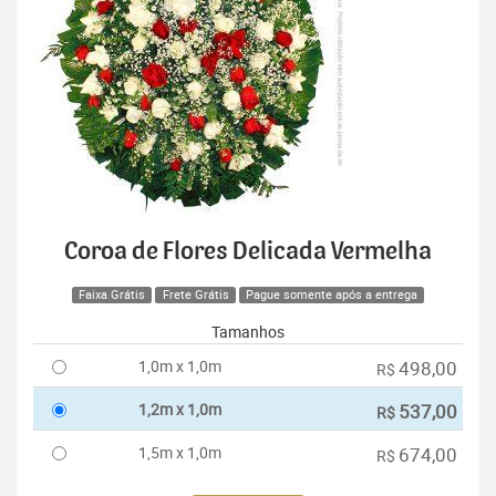
Coroa de Flores Delicada Vermelha
Faixa Grátis
Frete Grátis
Pague somente após a entrega
Tamanhos
1,0m x 1,0m
498,00
R$
1,2m x 1,0m
537,00
R$
1,5m x 1,0m
674,00
R$