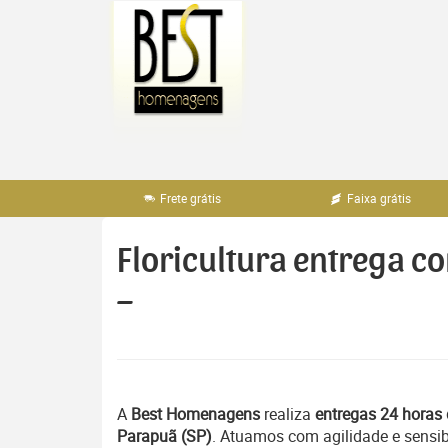
Pular
para
o
conteúdo
Frete grátis
Faixa grátis
Floricultura entrega c
–
A
Best Homenagens
realiza
entregas 24 horas 
Parapuã (SP)
. Atuamos com agilidade e sensi