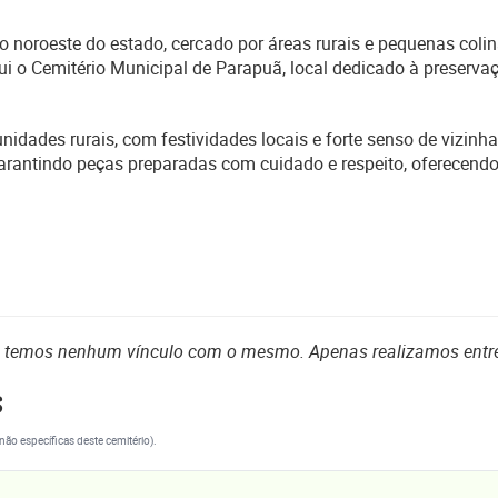
 noroeste do estado, cercado por áreas rurais e pequenas coli
ui o Cemitério Municipal de Parapuã, local dedicado à preserva
ades rurais, com festividades locais e forte senso de vizinhan
 garantindo peças preparadas com cuidado e respeito, oferecen
o temos nenhum vínculo com o mesmo. Apenas realizamos entr
s
(não específicas deste cemitério).