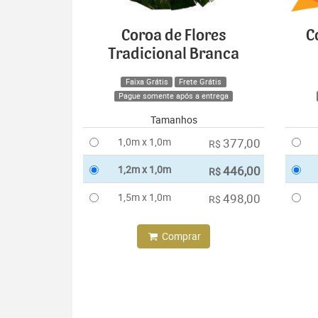
Coroa de Flores
C
Tradicional Branca
Faixa Grátis
Frete Grátis
Pague somente após a entrega
Tamanhos
1,0m x 1,0m
377,00
R$
1,2m x 1,0m
446,00
R$
1,5m x 1,0m
498,00
R$
Comprar