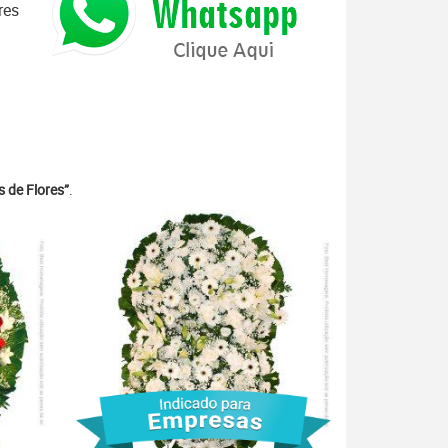
res
 de Flores”
.