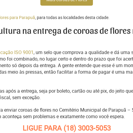
flores para Parapuã
, para todas as localidades desta cidade.
cultura na entrega de coroas de flores
ficação ISO 9001
, um selo que comprova a qualidade e dá uma 
o foi combinado, no lugar certo e dentro do prazo que foi acer
ento só depois da entrega. A gente entende que esse é um mo
s meio às pressas, então facilitar a forma de pagar é uma man
s após a entrega, seja por boleto, cartão ou até pix, do jeito 
fiscal, sem exceção.
ra enviar coroas de flores no Cemitério Municipal de Parapuã –
m aconteça sem problemas e exatamente como você espera.
LIGUE PARA
(18) 3003-5053