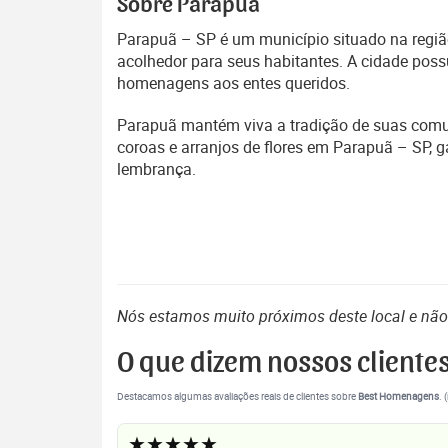
Sobre Parapuã
Parapuã – SP é um município situado na região
acolhedor para seus habitantes. A cidade poss
homenagens aos entes queridos.
Parapuã mantém viva a tradição de suas comunid
coroas e arranjos de flores em Parapuã – SP,
lembrança.
Nós estamos muito próximos deste local e nã
O que dizem nossos cliente
Destacamos algumas avaliações reais de clientes sobre
Best Homenagens
. 
★★★★★