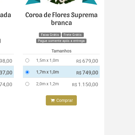
cada
Coroa de Flores Suprema
branca
Faixa Grátis
Frete Grátis
Pague somente após a entrega
Tamanhos
98,00
1,5m x 1,0m
679,00
R$
37,00
1,7m x 1,0m
749,00
R$
74,00
2,0m x 1,2m
1.150,00
R$
Comprar