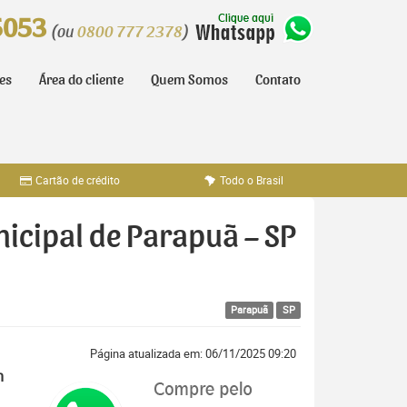
5053
(ou
0800 777 2378
)
tes
Área do cliente
Quem Somos
Contato
Cartão de crédito
Todo o Brasil
nicipal de Parapuã – SP
Parapuã
SP
Página atualizada em: 06/11/2025 09:20
m