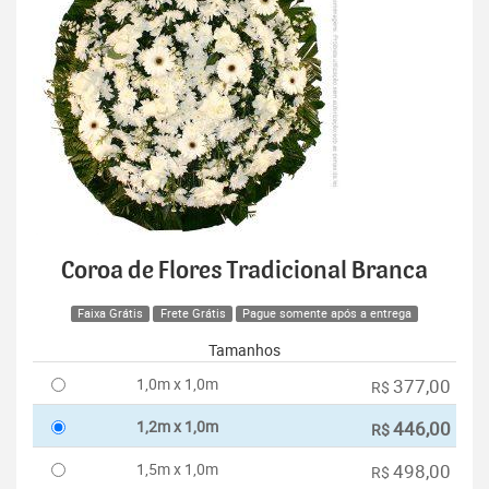
Coroa de Flores Tradicional Branca
Faixa Grátis
Frete Grátis
Pague somente após a entrega
Tamanhos
1,0m x 1,0m
377,00
R$
1,2m x 1,0m
446,00
R$
1,5m x 1,0m
498,00
R$