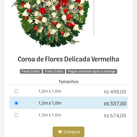
Coroa de Flores Delicada Vermelha
Faixa Grátis
Frete Grátis
Pague somente após a entrega
Tamanhos
1,0m x 1,0m
498,00
R$
1,2m x 1,0m
537,00
R$
1,5m x 1,0m
674,00
R$
Comprar