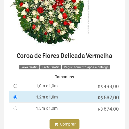
Coroa de Flores Delicada Vermelha
Faixa Grátis
Frete Grátis
Pague somente após a entrega
Tamanhos
1,0m x 1,0m
498,00
R$
1,2m x 1,0m
537,00
R$
1,5m x 1,0m
674,00
R$
Comprar