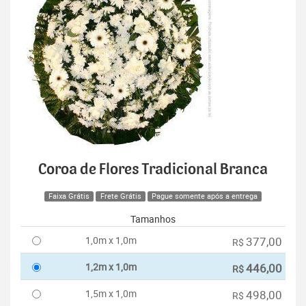
Coroa de Flores Tradicional Branca
Faixa Grátis
Frete Grátis
Pague somente após a entrega
Tamanhos
1,0m x 1,0m
377,00
R$
1,2m x 1,0m
446,00
R$
1,5m x 1,0m
498,00
R$