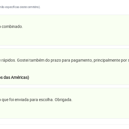
(não específicas deste cemitério).
 o combinado.
e rápidos. Gostei também do prazo para pagamento, principalmente por se
s das Américas)
 que foi enviada para escolha. Obrigada.