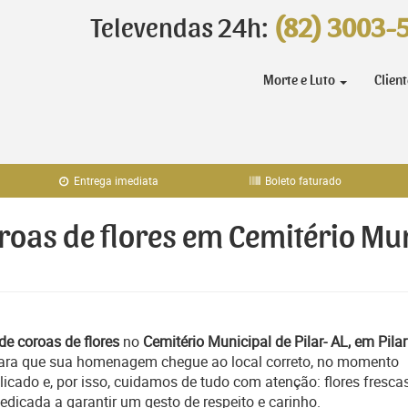
Televendas 24h:
(82) 3003-
Morte e Luto
Clien
Entrega imediata
Boleto faturado
roas de flores em Cemitério Mun
de coroas de flores
no
Cemitério Municipal de Pilar- AL, em Pilar
 para que sua homenagem chegue ao local correto, no momento
icado e, por isso, cuidamos de tudo com atenção: flores frescas
icada a garantir um gesto de respeito e carinho.