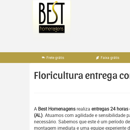
Pular
para
o
conteúdo
Frete grátis
Faixa grátis
Floricultura entrega co
A
Best Homenagens
realiza
entregas 24 horas 
(AL)
. Atuamos com agilidade e sensibilidade
necessário. Sabemos que este é um período del
montagem imediata e uma equipe experiente ded