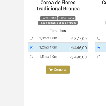
Coroa de Flores
C
Tradicional Branca
Faixa Grátis
Frete Grátis
Pague somente após a entrega
Tamanhos
1,0m x 1,0m
377,00
R$
1,2m x 1,0m
446,00
R$
1,5m x 1,0m
498,00
R$
Comprar