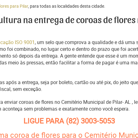
lores para Pilar
, para todas as localidades desta cidade.
cultura na entrega de coroas de flores
ficação ISO 9001
, um selo que comprova a qualidade e dá uma 
o foi combinado, no lugar certo e dentro do prazo que foi acer
ento só depois da entrega. A gente entende que esse é um mo
s meio às pressas, então facilitar a forma de pagar é uma man
s após a entrega, seja por boleto, cartão ou até pix, do jeito 
fiscal, sem exceção.
ra enviar coroas de flores no Cemitério Municipal de Pilar- AL ,
m aconteça sem problemas e exatamente como você espera.
LIGUE PARA
(82) 3003-5053
ma coroa de flores para o Cemitério Munici