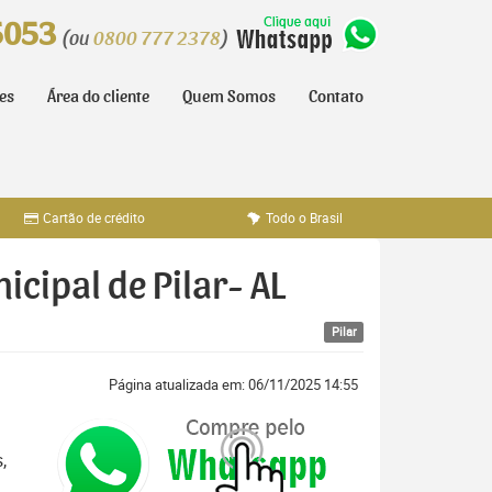
5053
(ou
0800 777 2378
)
tes
Área do cliente
Quem Somos
Contato
Cartão de crédito
Todo o Brasil
icipal de Pilar- AL
Pilar
Página atualizada em: 06/11/2025 14:55
,