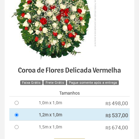
Coroa de Flores Delicada Vermelha
Faixa Grátis
Frete Grátis
Pague somente após a entrega
Tamanhos
1,0m x 1,0m
498,00
R$
1,2m x 1,0m
537,00
R$
1,5m x 1,0m
674,00
R$