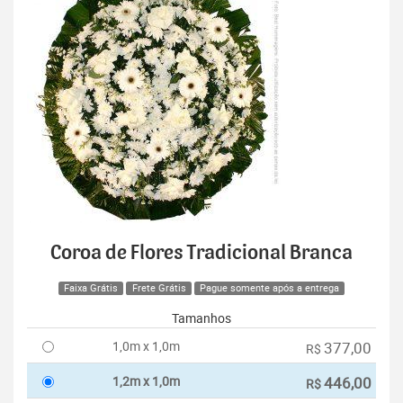
Coroa de Flores Tradicional Branca
Faixa Grátis
Frete Grátis
Pague somente após a entrega
Tamanhos
1,0m x 1,0m
377,00
R$
1,2m x 1,0m
446,00
R$