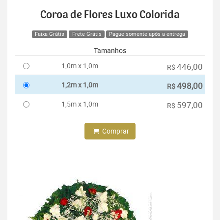
Coroa de Flores Luxo Colorida
Faixa Grátis
Frete Grátis
Pague somente após a entrega
Tamanhos
1,0m x 1,0m
446,00
R$
1,2m x 1,0m
498,00
R$
1,5m x 1,0m
597,00
R$
Comprar