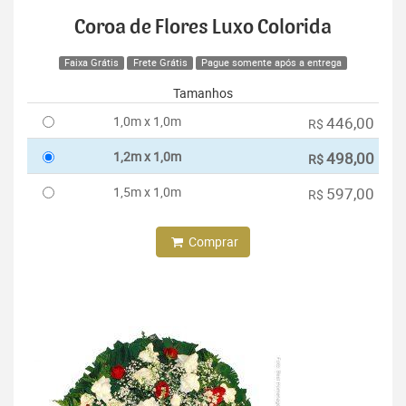
Coroa de Flores Luxo Colorida
Faixa Grátis
Frete Grátis
Pague somente após a entrega
Tamanhos
1,0m x 1,0m
446,00
R$
1,2m x 1,0m
498,00
R$
1,5m x 1,0m
597,00
R$
Comprar