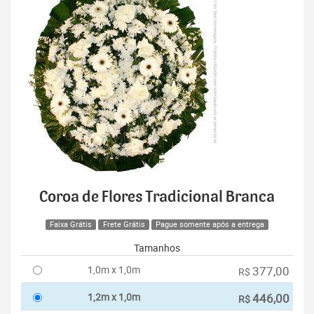
Coroa de Flores Tradicional Branca
Faixa Grátis
Frete Grátis
Pague somente após a entrega
Tamanhos
1,0m x 1,0m
377,00
R$
1,2m x 1,0m
446,00
R$