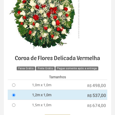
Coroa de Flores Delicada Vermelha
Faixa Grátis
Frete Grátis
Pague somente após a entrega
Tamanhos
1,0m x 1,0m
498,00
R$
1,2m x 1,0m
537,00
R$
1,5m x 1,0m
674,00
R$