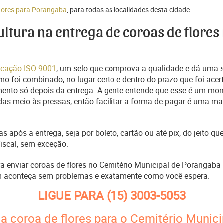
flores para Porangaba
, para todas as localidades desta cidade.
cultura na entrega de coroas de flores
ficação ISO 9001
, um selo que comprova a qualidade e dá uma 
o foi combinado, no lugar certo e dentro do prazo que foi acer
ento só depois da entrega. A gente entende que esse é um mo
s meio às pressas, então facilitar a forma de pagar é uma man
s após a entrega, seja por boleto, cartão ou até pix, do jeito 
fiscal, sem exceção.
ra enviar coroas de flores no Cemitério Municipal de Porangaba
m aconteça sem problemas e exatamente como você espera.
LIGUE PARA
(15) 3003-5053
a coroa de flores para o Cemitério Munic