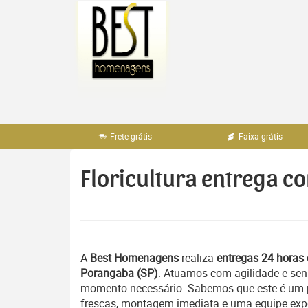
Pular
para
o
conteúdo
Frete grátis
Faixa grátis
Floricultura entrega c
A
Best Homenagens
realiza
entregas 24 horas 
Porangaba (SP)
. Atuamos com agilidade e sen
momento necessário. Sabemos que este é um pe
frescas, montagem imediata e uma equipe exper