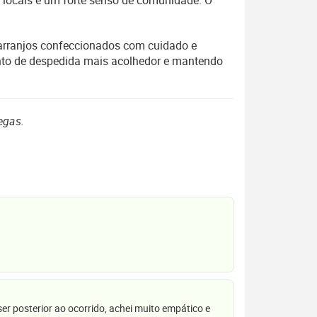
s locais e um forte senso de comunidade. O
o arranjos confeccionados com cuidado e
nto de despedida mais acolhedor e mantendo
egas.
r posterior ao ocorrido, achei muito empático e