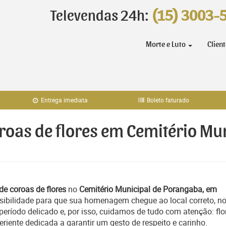
Televendas 24h:
(15) 3003-
Morte e Luto
Clien
Entrega imediata
Boleto faturado
oroas de flores em Cemitério M
de coroas de flores
no
Cemitério Municipal de Porangaba, em
sibilidade para que sua homenagem chegue ao local correto, n
ríodo delicado e, por isso, cuidamos de tudo com atenção: flo
iente dedicada a garantir um gesto de respeito e carinho.