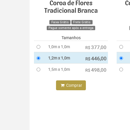
Coroa de Flores
C
Tradicional Branca
Faixa Grátis
Frete Grátis
Pague somente após a entrega
Tamanhos
1,0m x 1,0m
377,00
R$
1,2m x 1,0m
446,00
R$
1,5m x 1,0m
498,00
R$
Comprar