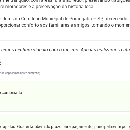
rme tranquilo, com áreas rurais ao redor, preservando tradiçõe
e moradores e a preservação da história local.
 de flores no Cemitério Municipal de Porangaba – SP, oferecend
porcionar conforto aos familiares e amigos, tornando o mome
o temos nenhum vínculo com o mesmo. Apenas realizamos entr
s
(não específicas deste cemitério).
 o combinado.
e rápidos. Gostei também do prazo para pagamento, principalmente por se