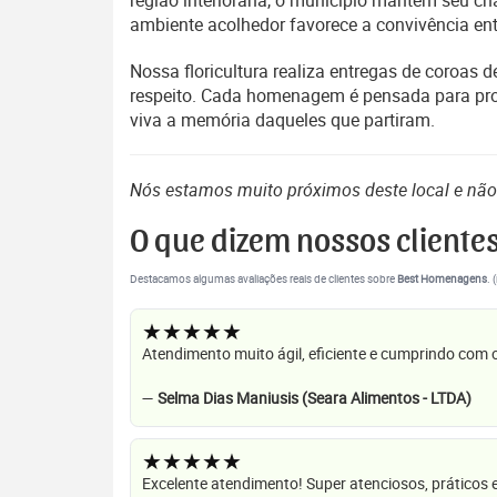
região interiorana, o município mantém seu cha
ambiente acolhedor favorece a convivência entr
Nossa floricultura realiza entregas de coroas
respeito. Cada homenagem é pensada para pro
viva a memória daqueles que partiram.
Nós estamos muito próximos deste local e nã
O que dizem nossos cliente
Destacamos algumas avaliações reais de clientes sobre
Best Homenagens
. 
★★★★★
Atendimento muito ágil, eficiente e cumprindo com
—
Selma Dias Maniusis (Seara Alimentos - LTDA)
★★★★★
Excelente atendimento! Super atenciosos, práticos 