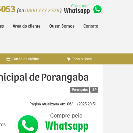
5053
(ou
0800 777 2378
)
tes
Área do cliente
Quem Somos
Contato
Cartão de crédito
Todo o Brasil
unicipal de Porangaba
Porangaba
SP
Página atualizada em: 06/11/2025 23:51
o
res