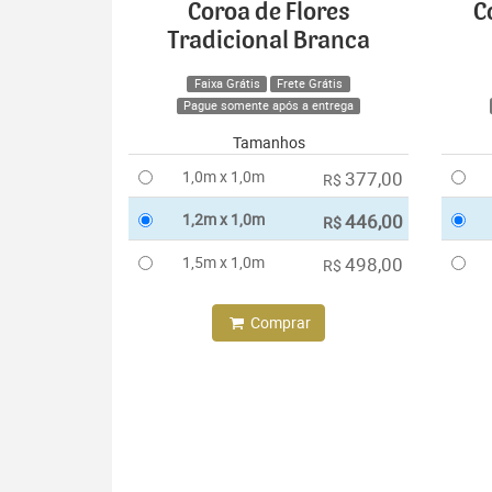
Coroa de Flores
C
Tradicional Branca
Faixa Grátis
Frete Grátis
Pague somente após a entrega
Tamanhos
1,0m x 1,0m
377,00
R$
1,2m x 1,0m
446,00
R$
1,5m x 1,0m
498,00
R$
Comprar