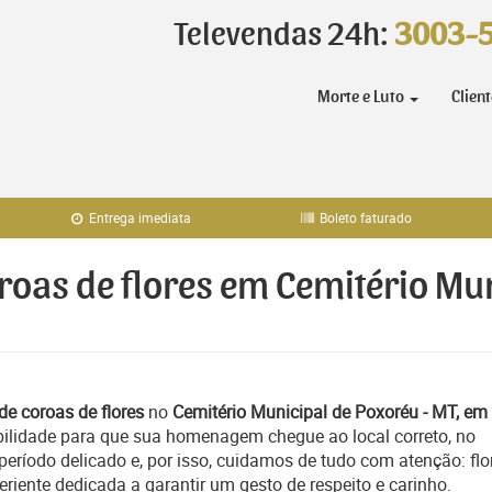
Televendas 24h:
3003-
Morte e Luto
Clien
Entrega imediata
Boleto faturado
oroas de flores em Cemitério Mu
de coroas de flores
no
Cemitério Municipal de Poxoréu - MT, em
bilidade para que sua homenagem chegue ao local correto, no
ríodo delicado e, por isso, cuidamos de tudo com atenção: flo
iente dedicada a garantir um gesto de respeito e carinho.