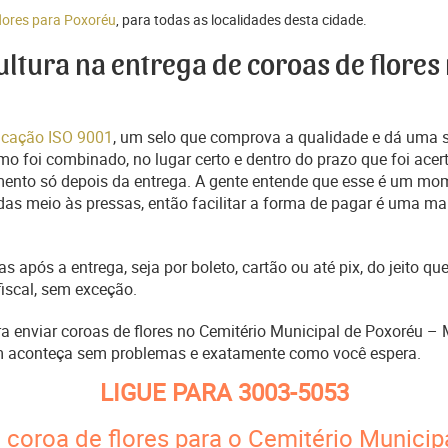
flores para Poxoréu
, para todas as localidades desta cidade.
cultura na entrega de coroas de flores
ficação ISO 9001
, um selo que comprova a qualidade e dá uma 
o foi combinado, no lugar certo e dentro do prazo que foi acer
ento só depois da entrega. A gente entende que esse é um mo
s meio às pressas, então facilitar a forma de pagar é uma man
s após a entrega, seja por boleto, cartão ou até pix, do jeito 
fiscal, sem exceção.
ara enviar coroas de flores no Cemitério Municipal de Poxoréu –
m aconteça sem problemas e exatamente como você espera.
LIGUE PARA
3003-5053
 coroa de flores para o Cemitério Municip