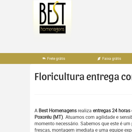
Pular
para
o
conteúdo
Frete grátis
Faixa grátis
Floricultura entrega c
A
Best Homenagens
realiza
entregas 24 horas 
Poxoréu (MT)
. Atuamos com agilidade e sensi
momento necessário. Sabemos que este é um pe
frescas, montagem imediata e uma equipe exper