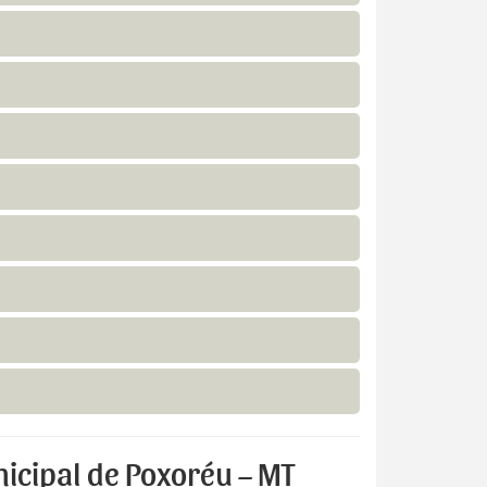
icipal de Poxoréu – MT