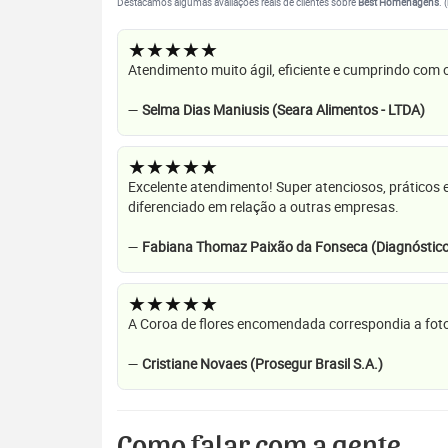
Destacamos algumas avaliações reais de clientes sobre
Best Homenagens
. 
★★★★★
Atendimento muito ágil, eficiente e cumprindo com
—
Selma Dias Maniusis (Seara Alimentos - LTDA)
★★★★★
Excelente atendimento! Super atenciosos, práticos 
diferenciado em relação a outras empresas.
—
Fabiana Thomaz Paixão da Fonseca (Diagnóstico
★★★★★
A Coroa de flores encomendada correspondia a foto
—
Cristiane Novaes (Prosegur Brasil S.A.)
Como falar com a gente