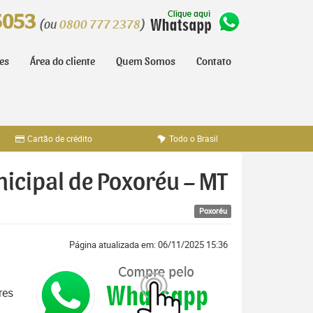
5053
(ou
0800 777 2378
)
tes
Área do cliente
Quem Somos
Contato
Cartão de crédito
Todo o Brasil
nicipal de Poxoréu – MT
Poxoréu
Página atualizada em: 06/11/2025 15:36
res