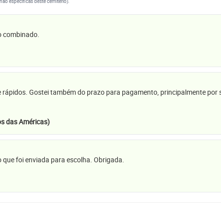
(não específicas deste cemitério).
 o combinado.
e rápidos. Gostei também do prazo para pagamento, principalmente por se
s das Américas)
 que foi enviada para escolha. Obrigada.