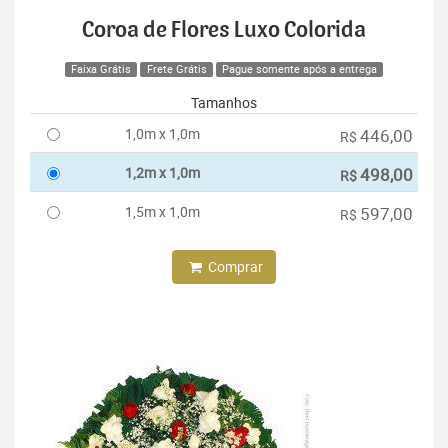
Coroa de Flores Luxo Colorida
Faixa Grátis
Frete Grátis
Pague somente após a entrega
Tamanhos
1,0m x 1,0m
446,00
R$
1,2m x 1,0m
498,00
R$
1,5m x 1,0m
597,00
R$
Comprar