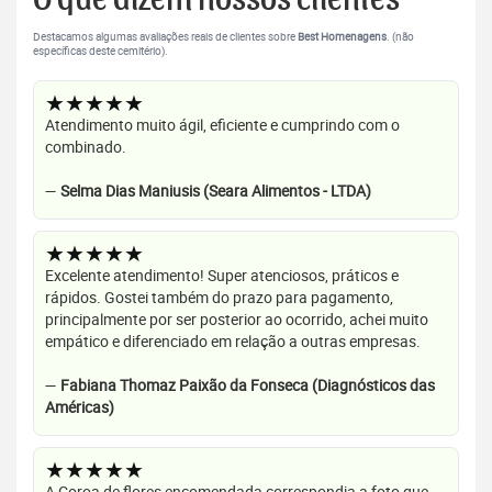
O que dizem nossos clientes
Destacamos algumas avaliações reais de clientes sobre
Best Homenagens
. (não
específicas deste cemitério).
★★★★★
Atendimento muito ágil, eficiente e cumprindo com o
combinado.
—
Selma Dias Maniusis (Seara Alimentos - LTDA)
★★★★★
Excelente atendimento! Super atenciosos, práticos e
rápidos. Gostei também do prazo para pagamento,
principalmente por ser posterior ao ocorrido, achei muito
empático e diferenciado em relação a outras empresas.
—
Fabiana Thomaz Paixão da Fonseca (Diagnósticos das
Américas)
★★★★★
A Coroa de flores encomendada correspondia a foto que