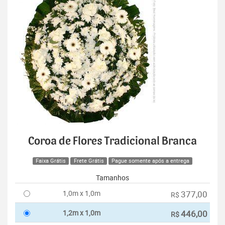
Coroa de Flores Tradicional Branca
Faixa Grátis
Frete Grátis
Pague somente após a entrega
Tamanhos
1,0m x 1,0m
377,00
R$
1,2m x 1,0m
446,00
R$