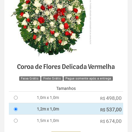
Coroa de Flores Delicada Vermelha
Faixa Grátis
Frete Grátis
Pague somente após a entrega
Tamanhos
1,0m x 1,0m
498,00
R$
1,2m x 1,0m
537,00
R$
1,5m x 1,0m
674,00
R$