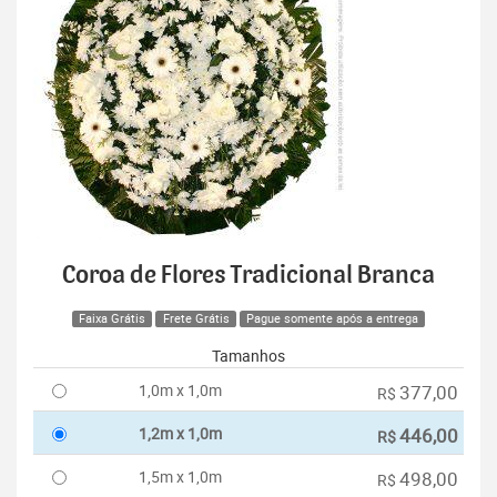
Coroa de Flores Tradicional Branca
Faixa Grátis
Frete Grátis
Pague somente após a entrega
Tamanhos
1,0m x 1,0m
377,00
R$
1,2m x 1,0m
446,00
R$
1,5m x 1,0m
498,00
R$