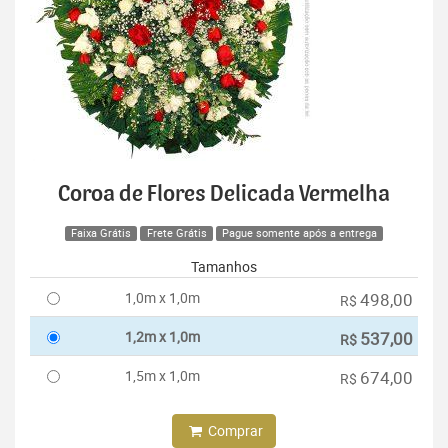
Coroa de Flores Delicada Vermelha
Faixa Grátis
Frete Grátis
Pague somente após a entrega
Tamanhos
1,0m x 1,0m
498,00
R$
1,2m x 1,0m
537,00
R$
1,5m x 1,0m
674,00
R$
Comprar