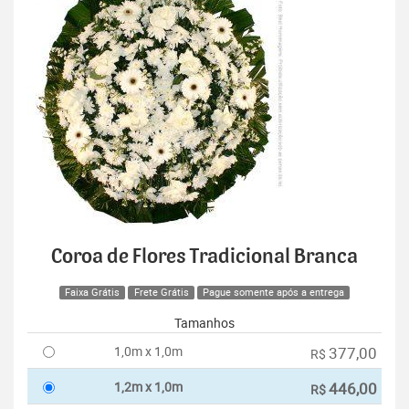
Coroa de Flores Tradicional Branca
Faixa Grátis
Frete Grátis
Pague somente após a entrega
Tamanhos
1,0m x 1,0m
377,00
R$
1,2m x 1,0m
446,00
R$