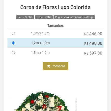
Coroa de Flores Luxo Colorida
Faixa Grátis
Frete Grátis
Pague somente após a entrega
Tamanhos
1,0m x 1,0m
446,00
R$
1,2m x 1,0m
498,00
R$
1,5m x 1,0m
597,00
R$
Comprar