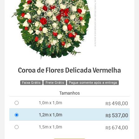
Coroa de Flores Delicada Vermelha
Faixa Grátis
Frete Grátis
Pague somente após a entrega
Tamanhos
1,0m x 1,0m
498,00
R$
1,2m x 1,0m
537,00
R$
1,5m x 1,0m
674,00
R$