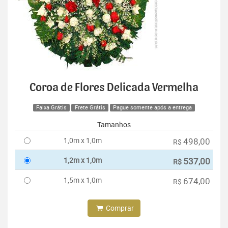
Coroa de Flores Delicada Vermelha
Faixa Grátis
Frete Grátis
Pague somente após a entrega
Tamanhos
1,0m x 1,0m
498,00
R$
1,2m x 1,0m
537,00
R$
1,5m x 1,0m
674,00
R$
Comprar