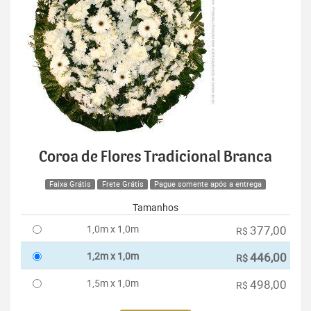
Coroa de Flores Tradicional Branca
Faixa Grátis
Frete Grátis
Pague somente após a entrega
Tamanhos
1,0m x 1,0m
377,00
R$
1,2m x 1,0m
446,00
R$
1,5m x 1,0m
498,00
R$