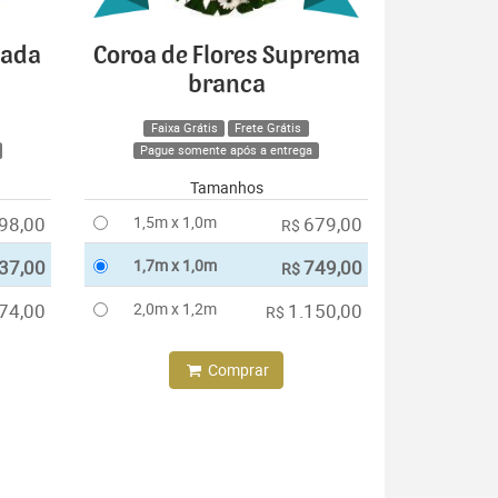
cada
Coroa de Flores Suprema
branca
Faixa Grátis
Frete Grátis
Pague somente após a entrega
Tamanhos
98,00
1,5m x 1,0m
679,00
R$
37,00
1,7m x 1,0m
749,00
R$
74,00
2,0m x 1,2m
1.150,00
R$
Comprar