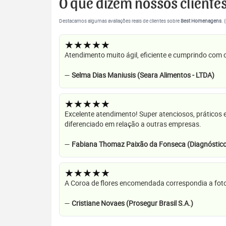
O que dizem nossos cliente
Destacamos algumas avaliações reais de clientes sobre
Best Homenagens
. 
★★★★★
Atendimento muito ágil, eficiente e cumprindo com
—
Selma Dias Maniusis (Seara Alimentos - LTDA)
★★★★★
Excelente atendimento! Super atenciosos, práticos 
diferenciado em relação a outras empresas.
—
Fabiana Thomaz Paixão da Fonseca (Diagnóstico
★★★★★
A Coroa de flores encomendada correspondia a foto
—
Cristiane Novaes (Prosegur Brasil S.A.)