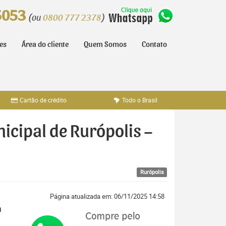
5053
(ou
0800 777 2378
)
tes
Área do cliente
Quem Somos
Contato
Cartão de crédito
Todo o Brasil
icipal de Rurópolis –
Rurópolis
Página atualizada em: 06/11/2025 14:58
m