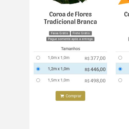
Coroa de Flores
C
Tradicional Branca
Faixa Grátis
Frete Grátis
Pague somente após a entrega
Tamanhos
1,0m x 1,0m
377,00
R$
1,2m x 1,0m
446,00
R$
1,5m x 1,0m
498,00
R$
Comprar