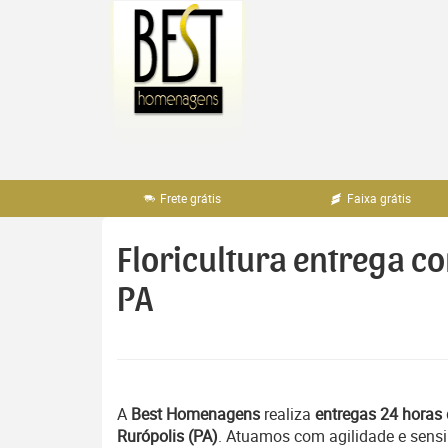
Pular
para
o
conteúdo
Frete grátis
Faixa grátis
Floricultura entrega c
PA
A
Best Homenagens
realiza
entregas 24 horas 
Rurópolis (PA)
. Atuamos com agilidade e sensi