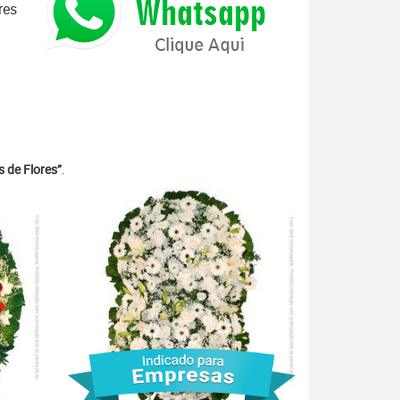
res
 de Flores”
.