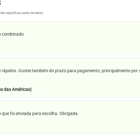
s
(não específicas deste cemitério).
 o combinado.
e rápidos. Gostei também do prazo para pagamento, principalmente por se
s das Américas)
 que foi enviada para escolha. Obrigada.