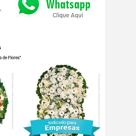
.
A
 de Flores”
.