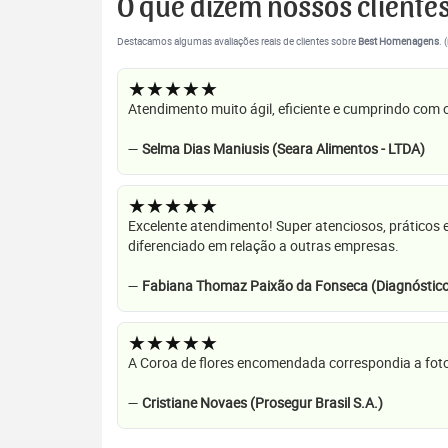
O que dizem nossos cliente
Destacamos algumas avaliações reais de clientes sobre
Best Homenagens
. 
★★★★★
Atendimento muito ágil, eficiente e cumprindo com
—
Selma Dias Maniusis (Seara Alimentos - LTDA)
★★★★★
Excelente atendimento! Super atenciosos, práticos 
diferenciado em relação a outras empresas.
—
Fabiana Thomaz Paixão da Fonseca (Diagnóstico
★★★★★
A Coroa de flores encomendada correspondia a foto
—
Cristiane Novaes (Prosegur Brasil S.A.)