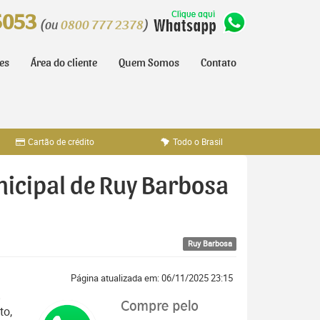
5053
(ou
0800 777 2378
)
tes
Área do cliente
Quem Somos
Contato
Cartão de crédito
Todo o Brasil
nicipal de Ruy Barbosa
Ruy Barbosa
Página atualizada em: 06/11/2025 23:15
to,