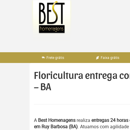
Pular
para
o
conteúdo
Frete grátis
Faixa grátis
Floricultura entrega c
– BA
A
Best Homenagens
realiza
entregas 24 horas 
em Ruy Barbosa (BA)
. Atuamos com agilidade 