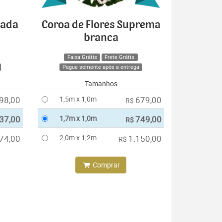
cada
Coroa de Flores Suprema
branca
Faixa Grátis
Frete Grátis
Pague somente após a entrega
Tamanhos
98,00
1,5m x 1,0m
679,00
R$
37,00
1,7m x 1,0m
749,00
R$
74,00
2,0m x 1,2m
1.150,00
R$
Comprar