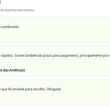
s
(não específicas deste cemitério).
 o combinado.
e rápidos. Gostei também do prazo para pagamento, principalmente por se
s das Américas)
 que foi enviada para escolha. Obrigada.