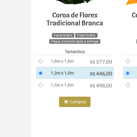
Coroa de Flores
C
Tradicional Branca
Faixa Grátis
Frete Grátis
Pague somente após a entrega
Tamanhos
1,0m x 1,0m
377,00
R$
1,2m x 1,0m
446,00
R$
1,5m x 1,0m
498,00
R$
Comprar