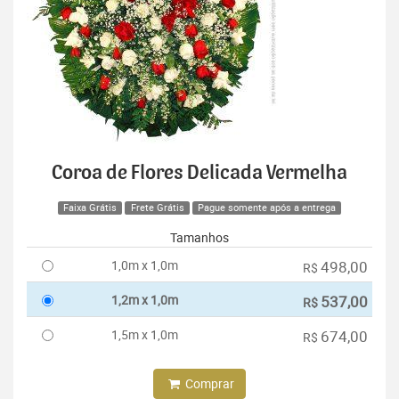
Coroa de Flores Delicada Vermelha
Faixa Grátis
Frete Grátis
Pague somente após a entrega
Tamanhos
1,0m x 1,0m
498,00
R$
1,2m x 1,0m
537,00
R$
1,5m x 1,0m
674,00
R$
Comprar