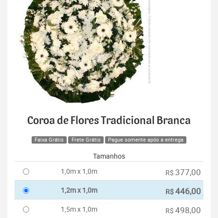
Coroa de Flores Tradicional Branca
Faixa Grátis
Frete Grátis
Pague somente após a entrega
Tamanhos
1,0m x 1,0m
377,00
R$
1,2m x 1,0m
446,00
R$
1,5m x 1,0m
498,00
R$