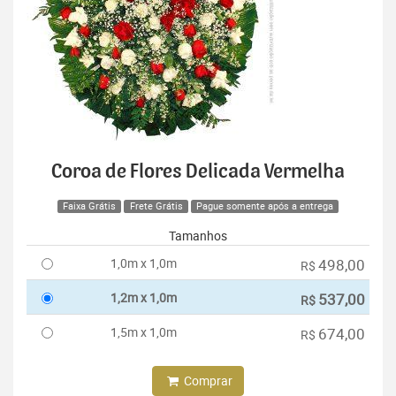
Coroa de Flores Delicada Vermelha
Faixa Grátis
Frete Grátis
Pague somente após a entrega
Tamanhos
1,0m x 1,0m
498,00
R$
1,2m x 1,0m
537,00
R$
1,5m x 1,0m
674,00
R$
Comprar