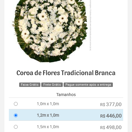
Coroa de Flores Tradicional Branca
Faixa Grátis
Frete Grátis
Pague somente após a entrega
Tamanhos
1,0m x 1,0m
377,00
R$
1,2m x 1,0m
446,00
R$
1,5m x 1,0m
498,00
R$