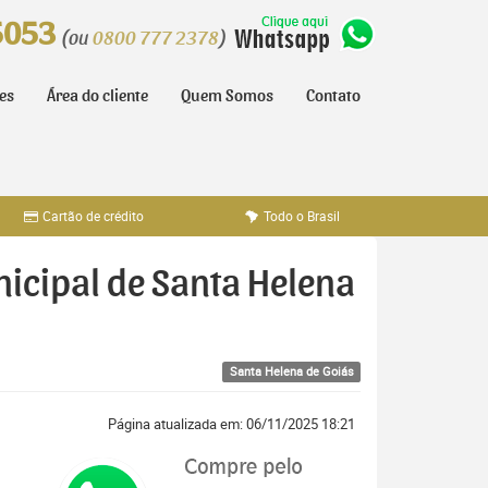
5053
(ou
0800 777 2378
)
tes
Área do cliente
Quem Somos
Contato
Cartão de crédito
Todo o Brasil
nicipal de Santa Helena
Santa Helena de Goiás
Página atualizada em: 06/11/2025 18:21