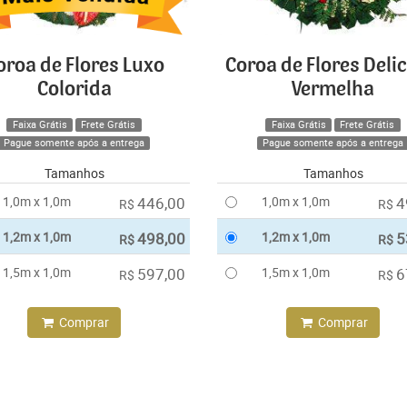
oroa de Flores Luxo
Coroa de Flores Deli
Colorida
Vermelha
Faixa Grátis
Frete Grátis
Faixa Grátis
Frete Grátis
Pague somente após a entrega
Pague somente após a entrega
Tamanhos
Tamanhos
1,0m x 1,0m
446,00
1,0m x 1,0m
4
R$
R$
1,2m x 1,0m
498,00
1,2m x 1,0m
5
R$
R$
1,5m x 1,0m
597,00
1,5m x 1,0m
6
R$
R$
Comprar
Comprar