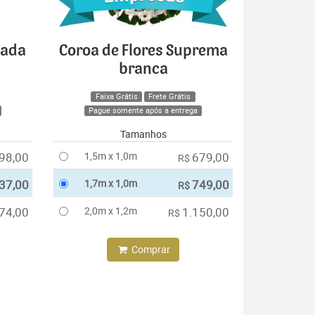
cada
Coroa de Flores Suprema
branca
Faixa Grátis
Frete Grátis
Pague somente após a entrega
Tamanhos
98,00
1,5m x 1,0m
679,00
R$
37,00
1,7m x 1,0m
749,00
R$
74,00
2,0m x 1,2m
1.150,00
R$
Comprar