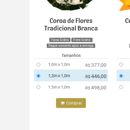
Coroa de Flores
C
Tradicional Branca
Faixa Grátis
Frete Grátis
Pague somente após a entrega
Tamanhos
1,0m x 1,0m
377,00
R$
1,2m x 1,0m
446,00
R$
1,5m x 1,0m
498,00
R$
Comprar