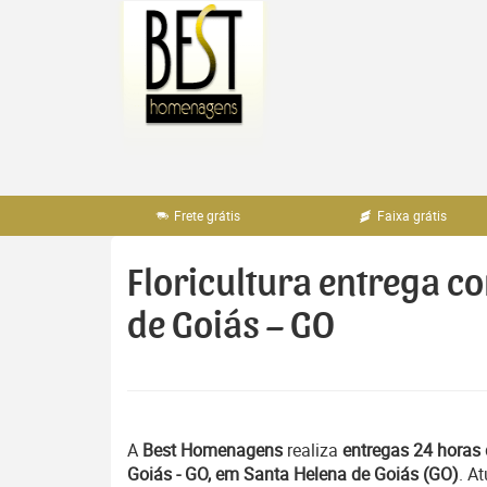
Pular
para
o
conteúdo
Frete grátis
Faixa grátis
Floricultura entrega c
de Goiás – GO
A
Best Homenagens
realiza
entregas 24 horas 
Goiás - GO, em Santa Helena de Goiás (GO)
. A