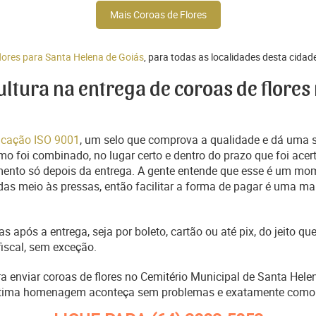
Mais Coroas de Flores
flores para Santa Helena de Goiás
, para todas as localidades desta cidad
cultura na entrega de coroas de flores
ficação ISO 9001
, um selo que comprova a qualidade e dá uma 
o foi combinado, no lugar certo e dentro do prazo que foi acer
ento só depois da entrega. A gente entende que esse é um mo
s meio às pressas, então facilitar a forma de pagar é uma man
s após a entrega, seja por boleto, cartão ou até pix, do jeito 
fiscal, sem exceção.
ra enviar coroas de flores no Cemitério Municipal de Santa Hele
última homenagem aconteça sem problemas e exatamente como 