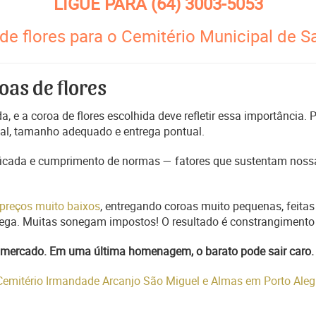
LIGUE PARA
(64) 3003-5053
de flores para o Cemitério Municipal de S
oas de flores
, e a coroa de flores escolhida deve refletir essa importância.
nal, tamanho adequado e entrega pontual.
ficada e cumprimento de normas — fatores que sustentam nossa
preços muito baixos
, entregando coroas muito pequenas, feitas
trega. Muitas sonegam impostos! O resultado é constrangimento 
do mercado. Em uma última homenagem, o barato pode sair caro.
 Cemitério Irmandade Arcanjo São Miguel e Almas em Porto Ale