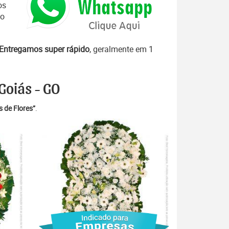
os
to
Entregamos super rápido
, geralmente em 1
Goiás - GO
 de Flores”
.