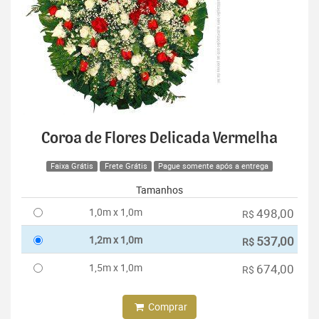
Coroa de Flores Delicada Vermelha
Faixa Grátis
Frete Grátis
Pague somente após a entrega
Tamanhos
1,0m x 1,0m
498,00
R$
1,2m x 1,0m
537,00
R$
1,5m x 1,0m
674,00
R$
Comprar