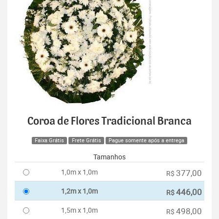
Coroa de Flores Tradicional Branca
Faixa Grátis
Frete Grátis
Pague somente após a entrega
Tamanhos
1,0m x 1,0m
377,00
R$
1,2m x 1,0m
446,00
R$
1,5m x 1,0m
498,00
R$