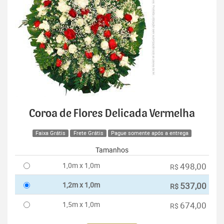
Coroa de Flores Delicada Vermelha
Faixa Grátis
Frete Grátis
Pague somente após a entrega
Tamanhos
1,0m x 1,0m
498,00
R$
1,2m x 1,0m
537,00
R$
1,5m x 1,0m
674,00
R$