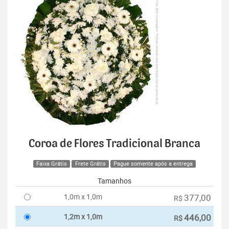
Coroa de Flores Tradicional Branca
Faixa Grátis
Frete Grátis
Pague somente após a entrega
Tamanhos
1,0m x 1,0m
377,00
R$
1,2m x 1,0m
446,00
R$