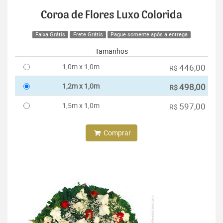
Coroa de Flores Luxo Colorida
Faixa Grátis
Frete Grátis
Pague somente após a entrega
Tamanhos
1,0m x 1,0m
446,00
R$
1,2m x 1,0m
498,00
R$
1,5m x 1,0m
597,00
R$
Comprar