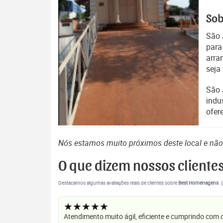
Sob
São 
para
arra
seja
São 
indu
ofer
Nós estamos muito próximos deste local e nã
O que dizem nossos cliente
Destacamos algumas avaliações reais de clientes sobre
Best Homenagens
. 
★★★★★
Atendimento muito ágil, eficiente e cumprindo com