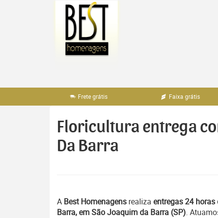
Pular
para
o
conteúdo
Frete grátis
Faixa grátis
Floricultura entrega c
Da Barra
A
Best Homenagens
realiza
entregas 24 horas 
Barra, em São Joaquim da Barra (SP)
. Atuamo