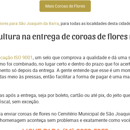
Mais Coroas de Flores
flores para São Joaquim da Barra
, para todas as localidades desta cidade
cultura na entrega de coroas de flores
ficação ISO 9001
, um selo que comprova a qualidade e dá uma 
o foi combinado, no lugar certo e dentro do prazo que foi acer
ento só depois da entrega. A gente entende que esse é um mo
s meio às pressas, então facilitar a forma de pagar é uma man
s após a entrega, seja por boleto, cartão ou até pix, do jeito 
fiscal, sem exceção.
ra enviar coroas de flores no Cemitério Municipal de São Joaqui
a homenagem aconteça sem problemas e exatamente como você