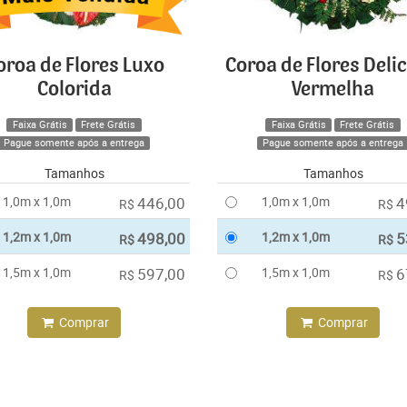
oroa de Flores Luxo
Coroa de Flores Deli
Colorida
Vermelha
Faixa Grátis
Frete Grátis
Faixa Grátis
Frete Grátis
Pague somente após a entrega
Pague somente após a entrega
Tamanhos
Tamanhos
1,0m x 1,0m
446,00
1,0m x 1,0m
4
R$
R$
1,2m x 1,0m
498,00
1,2m x 1,0m
5
R$
R$
1,5m x 1,0m
597,00
1,5m x 1,0m
6
R$
R$
Comprar
Comprar