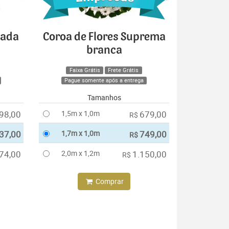
cada
Coroa de Flores Suprema
branca
Faixa Grátis
Frete Grátis
Pague somente após a entrega
Tamanhos
98,00
1,5m x 1,0m
679,00
R$
37,00
1,7m x 1,0m
749,00
R$
74,00
2,0m x 1,2m
1.150,00
R$
Comprar