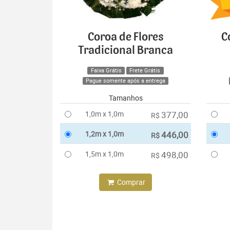
Coroa de Flores
C
Tradicional Branca
Faixa Grátis
Frete Grátis
Pague somente após a entrega
Tamanhos
1,0m x 1,0m
377,00
R$
1,2m x 1,0m
446,00
R$
1,5m x 1,0m
498,00
R$
Comprar