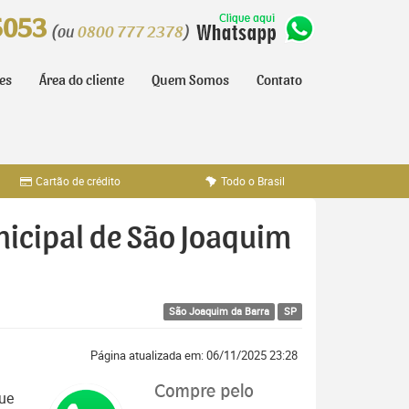
5053
(ou
0800 777 2378
)
tes
Área do cliente
Quem Somos
Contato
Cartão de crédito
Todo o Brasil
nicipal de São Joaquim
São Joaquim da Barra
SP
Página atualizada em: 06/11/2025 23:28
ue