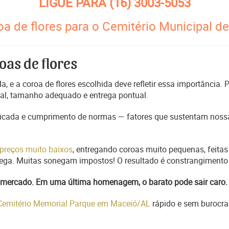
LIGUE PARA
(16) 3003-5053
oa de flores para o Cemitério Municipal d
oas de flores
, e a coroa de flores escolhida deve refletir essa importância.
nal, tamanho adequado e entrega pontual.
ficada e cumprimento de normas — fatores que sustentam nossa
preços muito baixos
, entregando coroas muito pequenas, feitas
trega. Muitas sonegam impostos! O resultado é constrangimento 
do mercado. Em uma última homenagem, o barato pode sair caro.
 Cemitério Memorial Parque em Maceió/AL
rápido e sem burocra