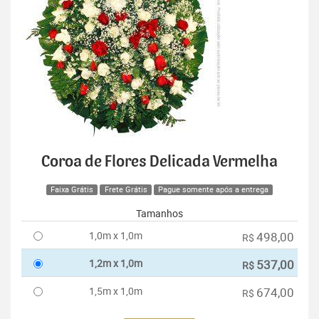
Coroa de Flores Delicada Vermelha
Faixa Grátis
Frete Grátis
Pague somente após a entrega
Tamanhos
1,0m x 1,0m
498,00
R$
1,2m x 1,0m
537,00
R$
1,5m x 1,0m
674,00
R$