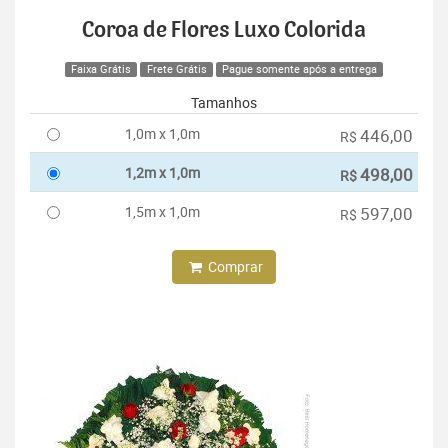
Coroa de Flores Luxo Colorida
Faixa Grátis
Frete Grátis
Pague somente após a entrega
Tamanhos
1,0m x 1,0m
446,00
R$
1,2m x 1,0m
498,00
R$
1,5m x 1,0m
597,00
R$
Comprar