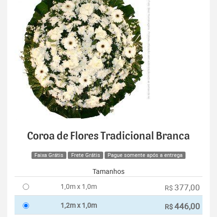
Coroa de Flores Tradicional Branca
Faixa Grátis
Frete Grátis
Pague somente após a entrega
Tamanhos
1,0m x 1,0m
377,00
R$
1,2m x 1,0m
446,00
R$