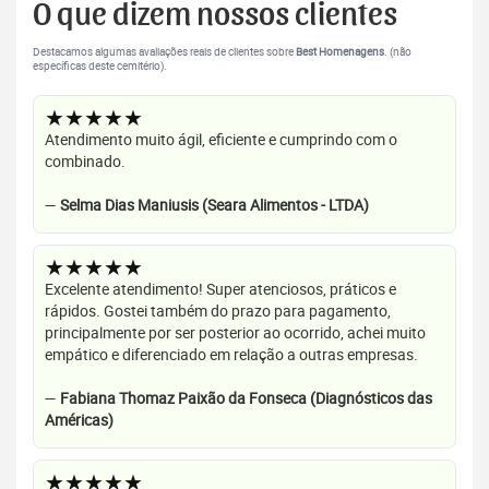
O que dizem nossos clientes
Destacamos algumas avaliações reais de clientes sobre
Best Homenagens
. (não
específicas deste cemitério).
★★★★★
Atendimento muito ágil, eficiente e cumprindo com o
combinado.
—
Selma Dias Maniusis (Seara Alimentos - LTDA)
★★★★★
Excelente atendimento! Super atenciosos, práticos e
rápidos. Gostei também do prazo para pagamento,
principalmente por ser posterior ao ocorrido, achei muito
empático e diferenciado em relação a outras empresas.
—
Fabiana Thomaz Paixão da Fonseca (Diagnósticos das
Américas)
★★★★★