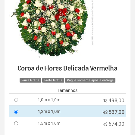
Coroa de Flores Delicada Vermelha
Faixa Grátis
Frete Grátis
Pague somente após a entrega
Tamanhos
1,0m x 1,0m
498,00
R$
1,2m x 1,0m
537,00
R$
1,5m x 1,0m
674,00
R$