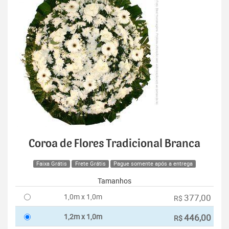
Coroa de Flores Tradicional Branca
Faixa Grátis
Frete Grátis
Pague somente após a entrega
Tamanhos
1,0m x 1,0m
377,00
R$
1,2m x 1,0m
446,00
R$