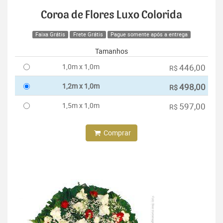
Coroa de Flores Luxo Colorida
Faixa Grátis
Frete Grátis
Pague somente após a entrega
Tamanhos
1,0m x 1,0m
446,00
R$
1,2m x 1,0m
498,00
R$
1,5m x 1,0m
597,00
R$
Comprar