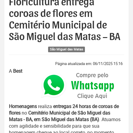
Floricultura entrega
coroas de flores em
Cemitério Municipal de
São Miguel das Matas – BA
São Miguel das Matas
Página atualizada em: 06/11/2025 15:16
A
Best
Homenagens
realiza
entregas 24 horas de coroas de
flores
no
Cemitério Municipal de São Miguel das
Matas - BA, em São Miguel das Matas (BA)
. Atuamos
com agilidade e sensibilidade para que sua
homenagem chegue ao local correto, no momento