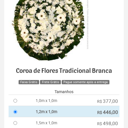
Coroa de Flores Tradicional Branca
Faixa Grátis
Frete Grátis
Pague somente após a entrega
Tamanhos
1,0m x 1,0m
377,00
R$
1,2m x 1,0m
446,00
R$
1,5m x 1,0m
498,00
R$