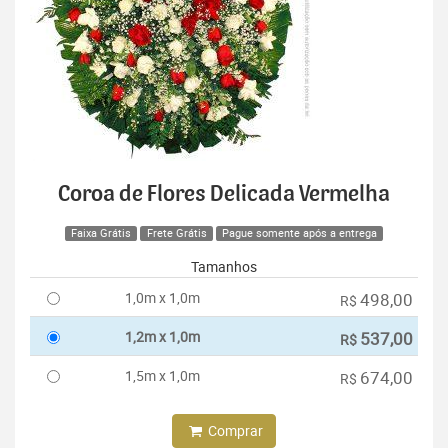
Coroa de Flores Delicada Vermelha
Faixa Grátis
Frete Grátis
Pague somente após a entrega
Tamanhos
1,0m x 1,0m
498,00
R$
1,2m x 1,0m
537,00
R$
1,5m x 1,0m
674,00
R$
Comprar