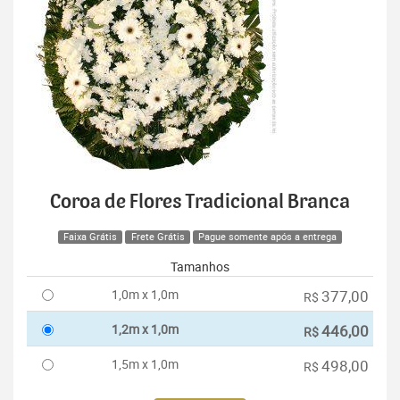
Coroa de Flores Tradicional Branca
Faixa Grátis
Frete Grátis
Pague somente após a entrega
Tamanhos
1,0m x 1,0m
377,00
R$
1,2m x 1,0m
446,00
R$
1,5m x 1,0m
498,00
R$