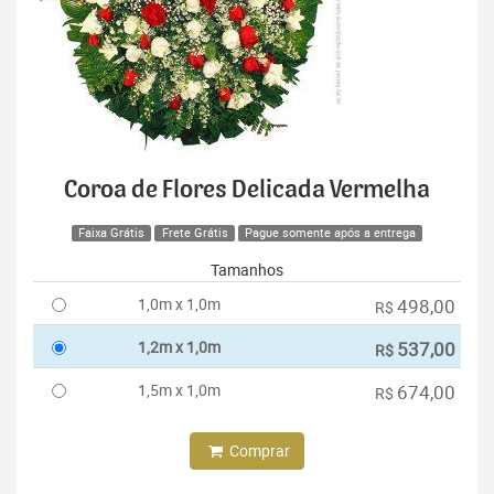
Coroa de Flores Delicada Vermelha
Faixa Grátis
Frete Grátis
Pague somente após a entrega
Tamanhos
1,0m x 1,0m
498,00
R$
1,2m x 1,0m
537,00
R$
1,5m x 1,0m
674,00
R$
Comprar