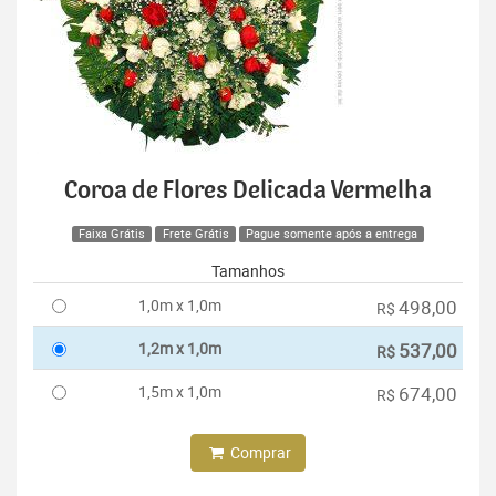
Coroa de Flores Delicada Vermelha
Faixa Grátis
Frete Grátis
Pague somente após a entrega
Tamanhos
1,0m x 1,0m
498,00
R$
1,2m x 1,0m
537,00
R$
1,5m x 1,0m
674,00
R$
Comprar