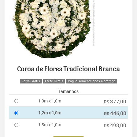
Coroa de Flores Tradicional Branca
Faixa Grátis
Frete Grátis
Pague somente após a entrega
Tamanhos
1,0m x 1,0m
377,00
R$
1,2m x 1,0m
446,00
R$
1,5m x 1,0m
498,00
R$