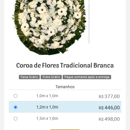
Coroa de Flores Tradicional Branca
Faixa Grátis
Frete Grátis
Pague somente após a entrega
Tamanhos
1,0m x 1,0m
377,00
R$
1,2m x 1,0m
446,00
R$
1,5m x 1,0m
498,00
R$