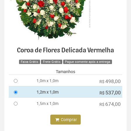
Coroa de Flores Delicada Vermelha
Faixa Grátis
Frete Grátis
Pague somente após a entrega
Tamanhos
1,0m x 1,0m
498,00
R$
1,2m x 1,0m
537,00
R$
1,5m x 1,0m
674,00
R$
Comprar