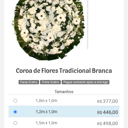
Coroa de Flores Tradicional Branca
Faixa Grátis
Frete Grátis
Pague somente após a entrega
Tamanhos
1,0m x 1,0m
377,00
R$
1,2m x 1,0m
446,00
R$
1,5m x 1,0m
498,00
R$