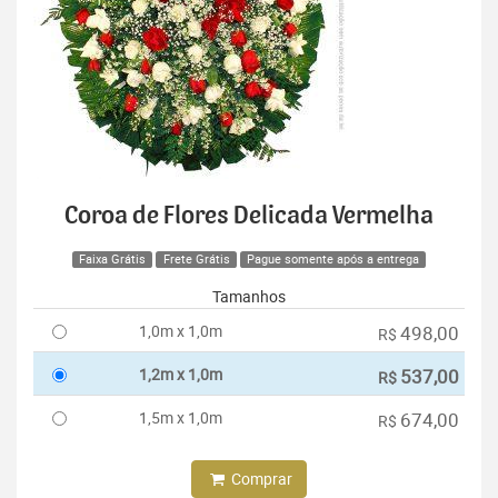
Coroa de Flores Delicada Vermelha
Faixa Grátis
Frete Grátis
Pague somente após a entrega
Tamanhos
1,0m x 1,0m
498,00
R$
1,2m x 1,0m
537,00
R$
1,5m x 1,0m
674,00
R$
Comprar