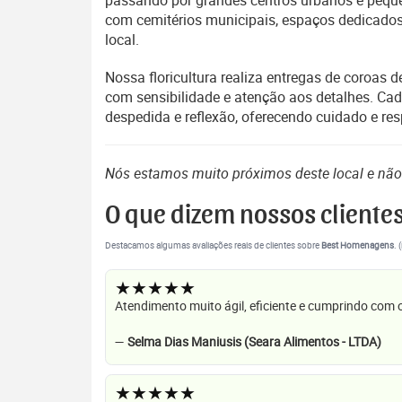
passando por grandes centros urbanos e pequen
com cemitérios municipais, espaços dedicados 
local.
Nossa floricultura realiza entregas de coroas
com sensibilidade e atenção aos detalhes. Ca
despedida e reflexão, oferecendo cuidado e res
Nós estamos muito próximos deste local e nã
O que dizem nossos cliente
Destacamos algumas avaliações reais de clientes sobre
Best Homenagens
. 
★★★★★
Atendimento muito ágil, eficiente e cumprindo com
—
Selma Dias Maniusis (Seara Alimentos - LTDA)
★★★★★