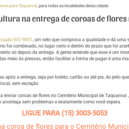
lores para Taquarivaí
, para todas as localidades desta cidade.
cultura na entrega de coroas de flores
ficação ISO 9001
, um selo que comprova a qualidade e dá uma 
o foi combinado, no lugar certo e dentro do prazo que foi acer
ento só depois da entrega. A gente entende que esse é um mo
s meio às pressas, então facilitar a forma de pagar é uma man
s após a entrega, seja por boleto, cartão ou até pix, do jeito 
fiscal, sem exceção.
ra enviar coroas de flores no Cemitério Municipal de Taquarivaí
m aconteça sem problemas e exatamente como você espera.
LIGUE PARA
(15) 3003-5053
a coroa de flores para o Cemitério Munici