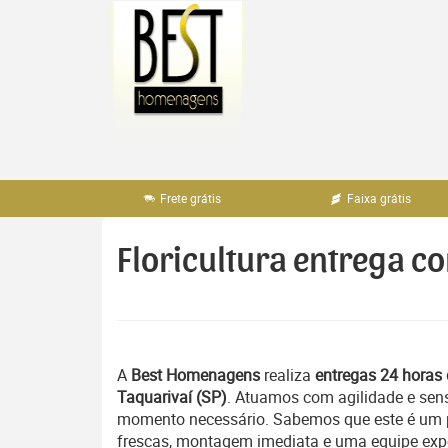
Pular
para
o
conteúdo
Frete grátis
Faixa grátis
Floricultura entrega c
A
Best Homenagens
realiza
entregas 24 horas 
Taquarivaí (SP)
. Atuamos com agilidade e sen
momento necessário. Sabemos que este é um pe
frescas, montagem imediata e uma equipe exper