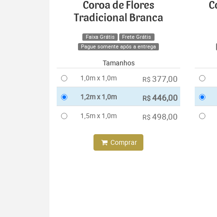
Coroa de Flores
C
Tradicional Branca
Faixa Grátis
Frete Grátis
Pague somente após a entrega
Tamanhos
1,0m x 1,0m
377,00
R$
1,2m x 1,0m
446,00
R$
1,5m x 1,0m
498,00
R$
Comprar