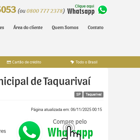
5053
(ou
0800 777 2378
)
tes
Área do cliente
Quem Somos
Contato
Cartão de crédito
Todo o Brasil
nicipal de Taquarivaí
SP
Taquarivaí
Página atualizada em: 06/11/2025 00:15
res