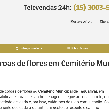
Televendas 24h:
(15) 3003-
Morte e Luto
Clien
Entrega imediata
Boleto faturado
oroas de flores em Cemitério Mu
de coroas de flores
no
Cemitério Municipal de Taquarivaí, em
sibilidade para que sua homenagem chegue ao local correto, no
ríodo delicado e, por isso, cuidamos de tudo com atenção: flo
iente dedicada a garantir um gesto de respeito e carinho.