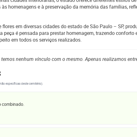
as cidades interioranas, o estado oferece diferentes estilos de
às homenagens e à preservação da memória das famílias, reflet
 de flores em diversas cidades do estado de São Paulo – SP, pr
da peça é pensada para prestar homenagem, trazendo conforto
peito em todos os serviços realizados.
o temos nenhum vínculo com o mesmo. Apenas realizamos entr
s
(não específicas deste cemitério).
 o combinado.