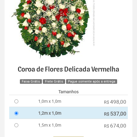
Coroa de Flores Delicada Vermelha
Faixa Grátis
Frete Grátis
Pague somente após a entrega
Tamanhos
1,0m x 1,0m
498,00
R$
1,2m x 1,0m
537,00
R$
1,5m x 1,0m
674,00
R$