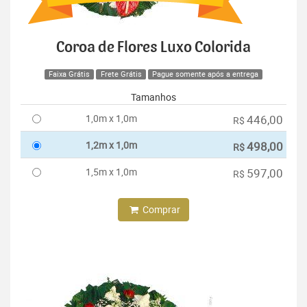
Coroa de Flores Luxo Colorida
Faixa Grátis
Frete Grátis
Pague somente após a entrega
Tamanhos
1,0m x 1,0m
446,00
R$
1,2m x 1,0m
498,00
R$
1,5m x 1,0m
597,00
R$
Comprar