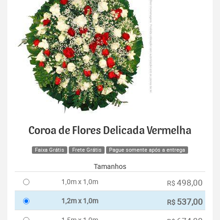
Coroa de Flores Delicada Vermelha
Faixa Grátis
Frete Grátis
Pague somente após a entrega
Tamanhos
1,0m x 1,0m
498,00
R$
1,2m x 1,0m
537,00
R$
1,5m x 1,0m