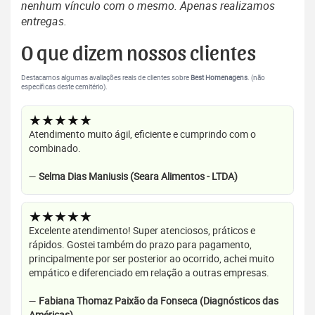
nenhum vínculo com o mesmo. Apenas realizamos
entregas.
O que dizem nossos clientes
Destacamos algumas avaliações reais de clientes sobre
Best Homenagens
. (não
específicas deste cemitério).
★★★★★
Atendimento muito ágil, eficiente e cumprindo com o
combinado.
—
Selma Dias Maniusis (Seara Alimentos - LTDA)
★★★★★
Excelente atendimento! Super atenciosos, práticos e
rápidos. Gostei também do prazo para pagamento,
principalmente por ser posterior ao ocorrido, achei muito
empático e diferenciado em relação a outras empresas.
—
Fabiana Thomaz Paixão da Fonseca (Diagnósticos das
Américas)