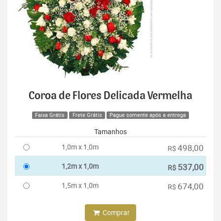
Coroa de Flores Delicada Vermelha
Faixa Grátis
Frete Grátis
Pague somente após a entrega
Tamanhos
1,0m x 1,0m
498,00
R$
1,2m x 1,0m
537,00
R$
1,5m x 1,0m
674,00
R$
Comprar