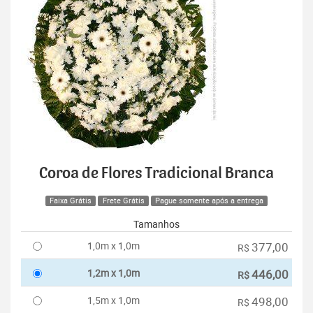
Coroa de Flores Tradicional Branca
Faixa Grátis
Frete Grátis
Pague somente após a entrega
Tamanhos
1,0m x 1,0m
377,00
R$
1,2m x 1,0m
446,00
R$
1,5m x 1,0m
498,00
R$