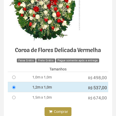
Coroa de Flores Delicada Vermelha
Faixa Grátis
Frete Grátis
Pague somente após a entrega
Tamanhos
1,0m x 1,0m
498,00
R$
1,2m x 1,0m
537,00
R$
1,5m x 1,0m
674,00
R$
Comprar