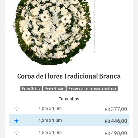
Coroa de Flores Tradicional Branca
Faixa Grátis
Frete Grátis
Pague somente após a entrega
Tamanhos
1,0m x 1,0m
377,00
R$
1,2m x 1,0m
446,00
R$
1,5m x 1,0m
498,00
R$