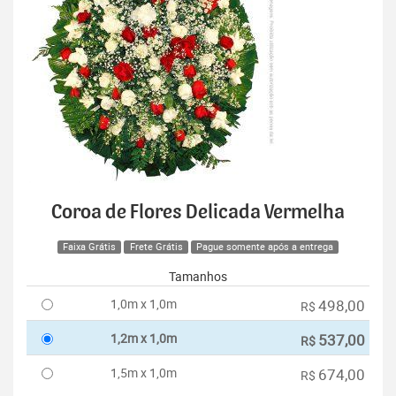
Coroa de Flores Delicada Vermelha
Faixa Grátis
Frete Grátis
Pague somente após a entrega
Tamanhos
1,0m x 1,0m
498,00
R$
1,2m x 1,0m
537,00
R$
1,5m x 1,0m
674,00
R$