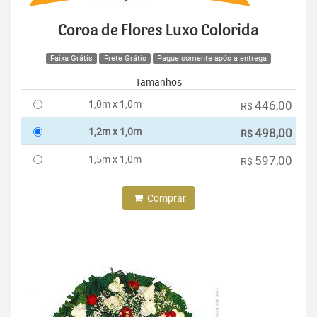
Coroa de Flores Luxo Colorida
Faixa Grátis
Frete Grátis
Pague somente após a entrega
Tamanhos
1,0m x 1,0m
446,00
R$
1,2m x 1,0m
498,00
R$
1,5m x 1,0m
597,00
R$
Comprar