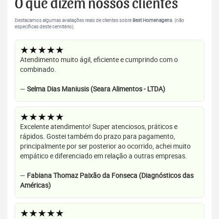
O que dizem nossos clientes
Destacamos algumas avaliações reais de clientes sobre
Best Homenagens
. (não
específicas deste cemitério).
★★★★★
Atendimento muito ágil, eficiente e cumprindo com o
combinado.
—
Selma Dias Maniusis (Seara Alimentos - LTDA)
★★★★★
Excelente atendimento! Super atenciosos, práticos e
rápidos. Gostei também do prazo para pagamento,
principalmente por ser posterior ao ocorrido, achei muito
empático e diferenciado em relação a outras empresas.
—
Fabiana Thomaz Paixão da Fonseca (Diagnósticos das
Américas)
★★★★★