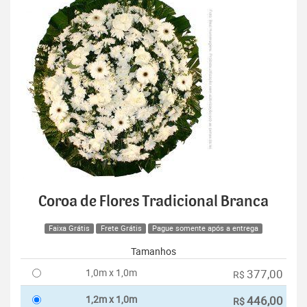
Coroa de Flores Tradicional Branca
Faixa Grátis
Frete Grátis
Pague somente após a entrega
Tamanhos
1,0m x 1,0m
377,00
R$
1,2m x 1,0m
446,00
R$