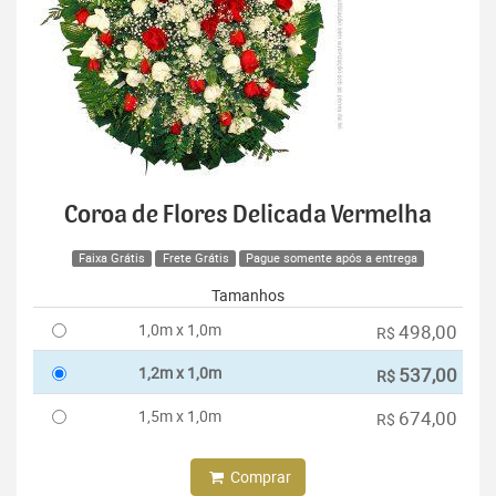
Coroa de Flores Delicada Vermelha
Faixa Grátis
Frete Grátis
Pague somente após a entrega
Tamanhos
1,0m x 1,0m
498,00
R$
1,2m x 1,0m
537,00
R$
1,5m x 1,0m
674,00
R$
Comprar