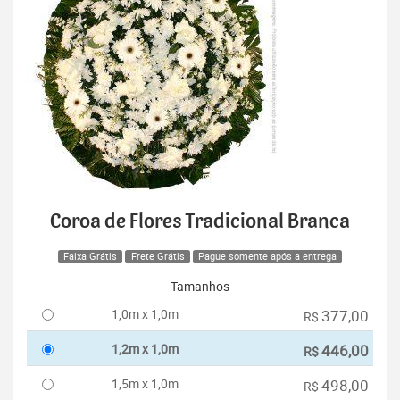
Coroa de Flores Tradicional Branca
Faixa Grátis
Frete Grátis
Pague somente após a entrega
Tamanhos
1,0m x 1,0m
377,00
R$
1,2m x 1,0m
446,00
R$
1,5m x 1,0m
498,00
R$