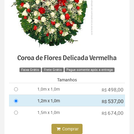
Coroa de Flores Delicada Vermelha
Faixa Grátis
Frete Grátis
Pague somente após a entrega
Tamanhos
1,0m x 1,0m
498,00
R$
1,2m x 1,0m
537,00
R$
1,5m x 1,0m
674,00
R$
Comprar