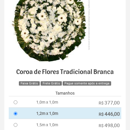
Coroa de Flores Tradicional Branca
Faixa Grátis
Frete Grátis
Pague somente após a entrega
Tamanhos
1,0m x 1,0m
377,00
R$
1,2m x 1,0m
446,00
R$
1,5m x 1,0m
498,00
R$