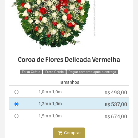
Coroa de Flores Delicada Vermelha
Faixa Grátis
Frete Grátis
Pague somente após a entrega
Tamanhos
1,0m x 1,0m
498,00
R$
1,2m x 1,0m
537,00
R$
1,5m x 1,0m
674,00
R$
Comprar