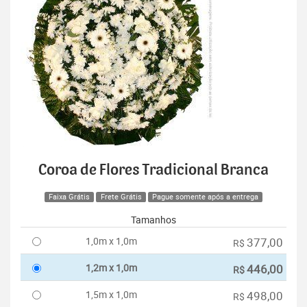
Coroa de Flores Tradicional Branca
Faixa Grátis
Frete Grátis
Pague somente após a entrega
Tamanhos
1,0m x 1,0m
377,00
R$
1,2m x 1,0m
446,00
R$
1,5m x 1,0m
498,00
R$