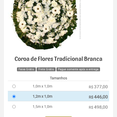
Coroa de Flores Tradicional Branca
Faixa Grátis
Frete Grátis
Pague somente após a entrega
Tamanhos
1,0m x 1,0m
377,00
R$
1,2m x 1,0m
446,00
R$
1,5m x 1,0m
498,00
R$