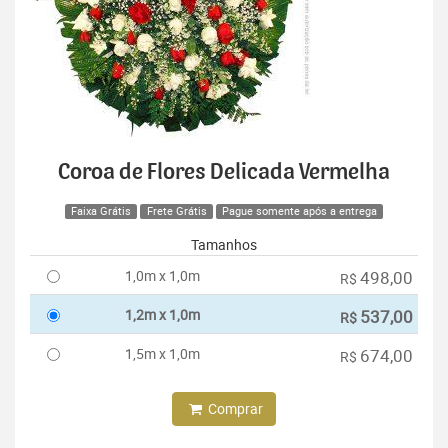
Coroa de Flores Delicada Vermelha
Faixa Grátis
Frete Grátis
Pague somente após a entrega
Tamanhos
1,0m x 1,0m
498,00
R$
1,2m x 1,0m
537,00
R$
1,5m x 1,0m
674,00
R$
Comprar