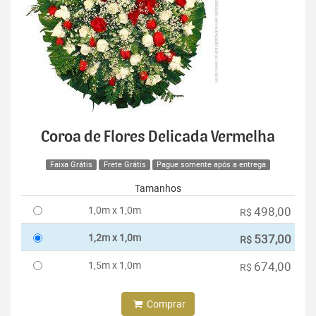
Coroa de Flores Delicada Vermelha
Faixa Grátis
Frete Grátis
Pague somente após a entrega
Tamanhos
1,0m x 1,0m
498,00
R$
1,2m x 1,0m
537,00
R$
1,5m x 1,0m
674,00
R$
Comprar