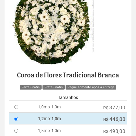
Coroa de Flores Tradicional Branca
Faixa Grátis
Frete Grátis
Pague somente após a entrega
Tamanhos
1,0m x 1,0m
377,00
R$
1,2m x 1,0m
446,00
R$
1,5m x 1,0m
498,00
R$