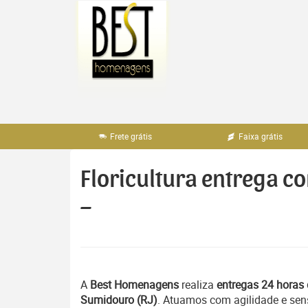
Pular
para
o
conteúdo
Frete grátis
Faixa grátis
Floricultura entrega c
–
A
Best Homenagens
realiza
entregas 24 horas 
Sumidouro (RJ)
. Atuamos com agilidade e sen