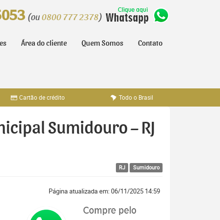
5053
(ou
0800 777 2378
)
tes
Área do cliente
Quem Somos
Contato
Cartão de crédito
Todo o Brasil
nicipal Sumidouro – RJ
RJ
Sumidouro
Página atualizada em: 06/11/2025 14:59