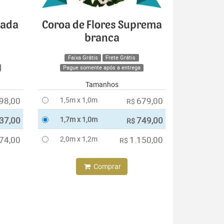
cada
Coroa de Flores Suprema
branca
Faixa Grátis
Frete Grátis
Pague somente após a entrega
Tamanhos
98,00
1,5m x 1,0m
679,00
R$
37,00
1,7m x 1,0m
749,00
R$
74,00
2,0m x 1,2m
1.150,00
R$
Comprar