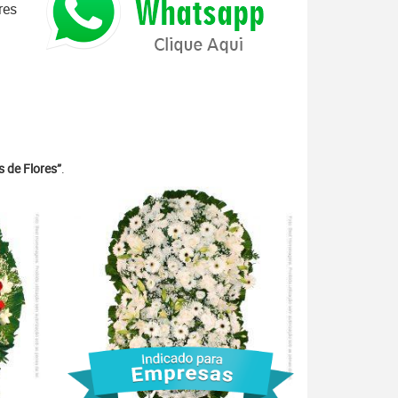
res
 de Flores”
.