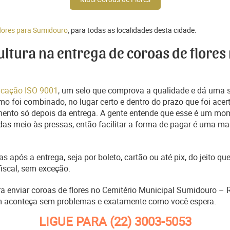
flores para Sumidouro
, para todas as localidades desta cidade.
cultura na entrega de coroas de flores
ficação ISO 9001
, um selo que comprova a qualidade e dá uma 
o foi combinado, no lugar certo e dentro do prazo que foi acer
ento só depois da entrega. A gente entende que esse é um mo
s meio às pressas, então facilitar a forma de pagar é uma man
s após a entrega, seja por boleto, cartão ou até pix, do jeito 
fiscal, sem exceção.
ara enviar coroas de flores no Cemitério Municipal Sumidouro –
m aconteça sem problemas e exatamente como você espera.
LIGUE PARA
(22) 3003-5053