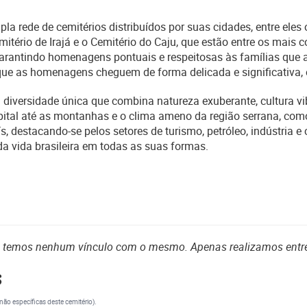
 rede de cemitérios distribuídos por suas cidades, entre eles 
mitério de Irajá e o Cemitério do Caju, que estão entre os mais 
 garantindo homenagens pontuais e respeitosas às famílias qu
que as homenagens cheguem de forma delicada e significativa, 
diversidade única que combina natureza exuberante, cultura vib
tal até as montanhas e o clima ameno da região serrana, como
, destacando-se pelos setores de turismo, petróleo, indústria 
 da vida brasileira em todas as suas formas.
o temos nenhum vínculo com o mesmo. Apenas realizamos entr
s
(não específicas deste cemitério).