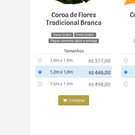
Coroa de Flores
C
Tradicional Branca
Faixa Grátis
Frete Grátis
Pague somente após a entrega
Tamanhos
1,0m x 1,0m
377,00
R$
1,2m x 1,0m
446,00
R$
1,5m x 1,0m
498,00
R$
Comprar