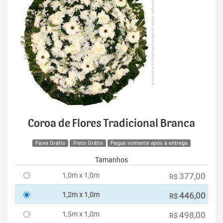
Coroa de Flores Tradicional Branca
Faixa Grátis
Frete Grátis
Pague somente após a entrega
Tamanhos
1,0m x 1,0m
377,00
R$
1,2m x 1,0m
446,00
R$
1,5m x 1,0m
498,00
R$