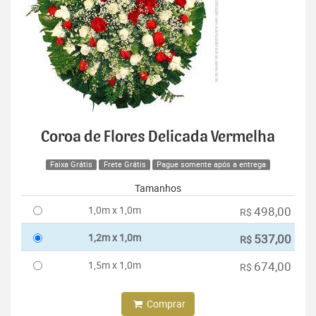
Coroa de Flores Delicada Vermelha
Faixa Grátis
Frete Grátis
Pague somente após a entrega
Tamanhos
1,0m x 1,0m
498,00
R$
1,2m x 1,0m
537,00
R$
1,5m x 1,0m
674,00
R$
Comprar