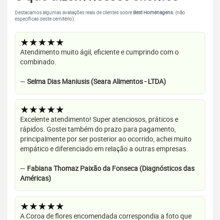
Destacamos algumas avaliações reais de clientes sobre
Best Homenagens
. (não
específicas deste cemitério).
★★★★★
Atendimento muito ágil, eficiente e cumprindo com o
combinado.
—
Selma Dias Maniusis (Seara Alimentos - LTDA)
★★★★★
Excelente atendimento! Super atenciosos, práticos e
rápidos. Gostei também do prazo para pagamento,
principalmente por ser posterior ao ocorrido, achei muito
empático e diferenciado em relação a outras empresas.
—
Fabiana Thomaz Paixão da Fonseca (Diagnósticos das
Américas)
★★★★★
A Coroa de flores encomendada correspondia a foto que