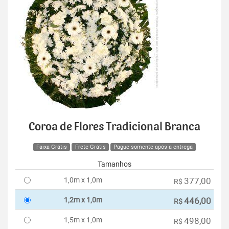
Coroa de Flores Tradicional Branca
Faixa Grátis
Frete Grátis
Pague somente após a entrega
Tamanhos
1,0m x 1,0m
377,00
R$
1,2m x 1,0m
446,00
R$
1,5m x 1,0m
498,00
R$