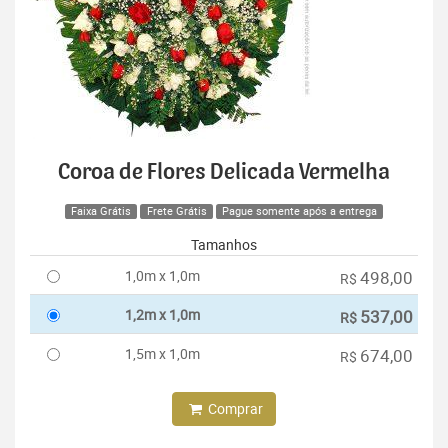
Coroa de Flores Delicada Vermelha
Faixa Grátis
Frete Grátis
Pague somente após a entrega
Tamanhos
1,0m x 1,0m
498,00
R$
1,2m x 1,0m
537,00
R$
1,5m x 1,0m
674,00
R$
Comprar