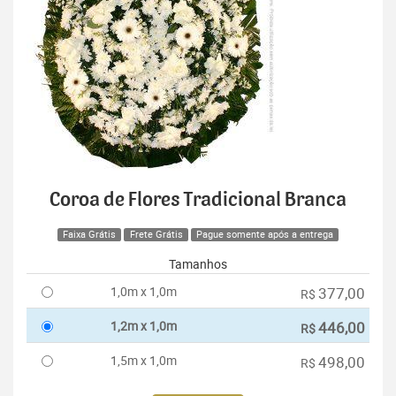
Coroa de Flores Tradicional Branca
Faixa Grátis
Frete Grátis
Pague somente após a entrega
Tamanhos
1,0m x 1,0m
377,00
R$
1,2m x 1,0m
446,00
R$
1,5m x 1,0m
498,00
R$