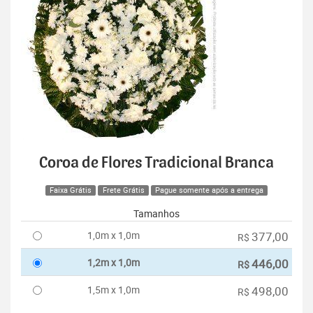
Coroa de Flores Tradicional Branca
Faixa Grátis
Frete Grátis
Pague somente após a entrega
Tamanhos
1,0m x 1,0m
377,00
R$
1,2m x 1,0m
446,00
R$
1,5m x 1,0m
498,00
R$