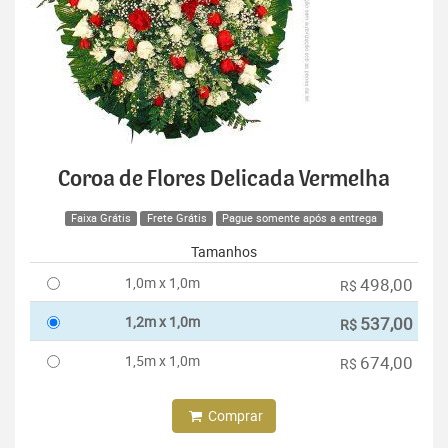
Coroa de Flores Delicada Vermelha
Faixa Grátis
Frete Grátis
Pague somente após a entrega
Tamanhos
1,0m x 1,0m
498,00
R$
1,2m x 1,0m
537,00
R$
1,5m x 1,0m
674,00
R$
Comprar