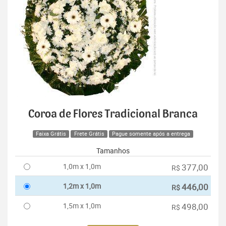
Coroa de Flores Tradicional Branca
Faixa Grátis
Frete Grátis
Pague somente após a entrega
Tamanhos
1,0m x 1,0m
377,00
R$
1,2m x 1,0m
446,00
R$
1,5m x 1,0m
498,00
R$