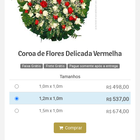
Coroa de Flores Delicada Vermelha
Faixa Grátis
Frete Grátis
Pague somente após a entrega
Tamanhos
1,0m x 1,0m
498,00
R$
1,2m x 1,0m
537,00
R$
1,5m x 1,0m
674,00
R$
Comprar